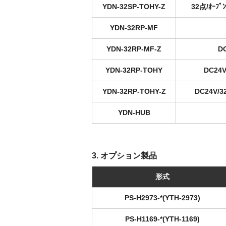
YDN-32SP-TOHY-Z
32点/ｵｰ
YDN-32RP-MF
YDN-32RP-MF-Z
D
YDN-32RP-TOHY
DC24
YDN-32RP-TOHY-Z
DC24V
YDN-HUB
3. オプション製品
形式
PS-H2973-*(YTH-2973)
PS-H1169-*(YTH-1169)