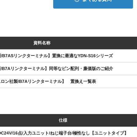
資料名称
/B7ASリンクターミナル】置換に最適なYDN-S16シリーズ
/B7Aリンクターミナル】同等なピン配列・廉価版のご紹介
ロン社製/B7Aリンクターミナル】 置換え一覧表
仕様
DC24V/16点/入力ユニット/ねじ端子台/極性なし【ユニットタイプ】