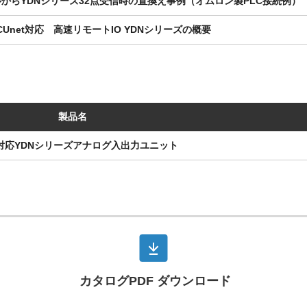
ルからYDNシリーズ32点受信時の置換え事例（オムロン製PLC接続例）
CUnet対応 高速リモートIO YDNシリーズの概要
製品名
et対応YDNシリーズアナログ入出力ユニット
カタログPDF ダウンロード