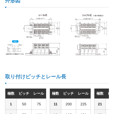
外形図
取り付けピッチとレール長
極数
ピッチ
レール
極数
ピッチ
レール
極数
ピ
1
50
75
11
200
225
21
3