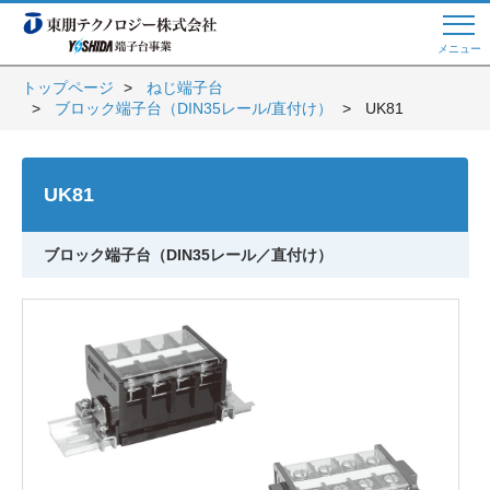
メニュー
トップページ
ねじ端子台
ブロック端子台（DIN35レール/直付け）
UK81
Web商談 ご希望の方はこちら
UK81
電話・メールでお問い合わせ
ブロック端子台（DIN35レール／直付け）
トップページへ
よくある質問
会員登録