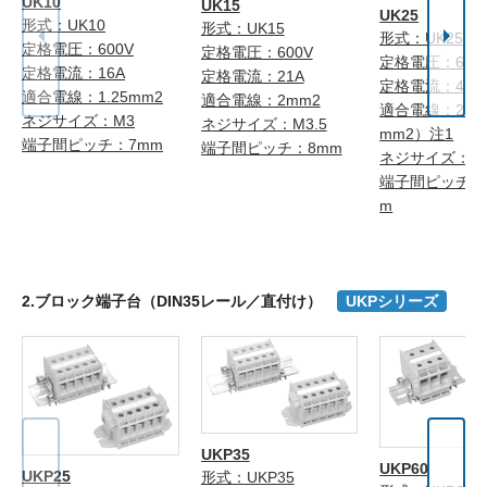
UK10
UK15
UK25
形式：UK10
形式：UK15
形式：UK25
定格電圧：600V
定格電圧：600V
定格電圧：600
定格電流：16A
定格電流：21A
定格電流：40A
適合電線：1.25mm2
適合電線：2mm2
適合電線：2mm
ネジサイズ：M3
ネジサイズ：M3.5
mm2）注1
端子間ピッチ：7mm
端子間ピッチ：8mm
ネジサイズ：M
端子間ピッチ：1
m
2.ブロック端子台（DIN35レール／直付け）
UKPシリーズ
UKP35
UKP60
UKP25
形式：UKP35