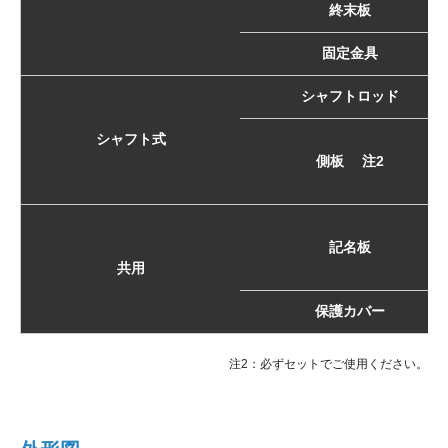
終末板
固定金具
シャフトロッド
シャフト式
側板 注2
記名板
共用
保護カバー
注2：必ずセットでご使用ください。