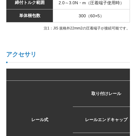
締付トルク範囲
2.0～3.0N・m（圧着端子使用時）
単体梱包数
300（60×5）
注1：JIS 規格外22mm2の圧着端子が接続可能です。
アクセサリ
取り付けレール
レール式
レールエンドキャップ