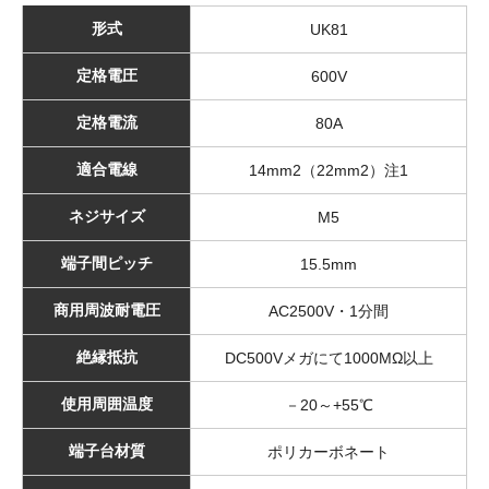
形式
UK81
定格電圧
600V
定格電流
80A
適合電線
14mm2（22mm2）注1
ネジサイズ
M5
端子間ピッチ
15.5mm
商用周波耐電圧
AC2500V・1分間
絶縁抵抗
DC500Vメガにて1000MΩ以上
使用周囲温度
－20～+55℃
端子台材質
ポリカーボネート