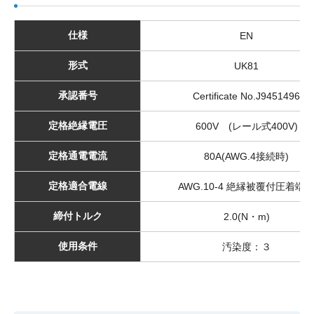
仕様
EN
形式
UK81
承認番号
Certificate No.J9451496
定格絶縁電圧
600V (レール式400V)
定格通電電流
80A(AWG.4接続時)
定格適合電線
AWG.10-4 絶縁被覆付圧着端
締付トルク
2.0(N・m)
使用条件
汚染度：３