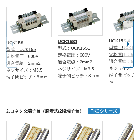
UCK15S/4
UCK15S1
UCK15S
型式：UCK15S/
型式：UCK15S1
型式：UCK15S
定格電圧：600
定格電圧：600V
定格電圧：600V
適合電線：5.5
適合電線：2mm2
適合電線：2mm2
ネジサイズ：M
ネジサイズ：M3.5
ネジサイズ：M3.5
端子間ピッチ：1
端子間ピッチ：8ｍｍ
端子間ピッチ：8ｍｍ
ｍ
2.コネクタ端子台（脱着式/2段端子台）
TKCシリーズ