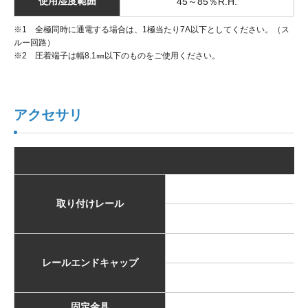
使用湿度範囲
45～85％R.H.
※1 全極同時に通電する場合は、1極当たり7A以下としてください。（ス
ルー回路）
※2 圧着端子は幅8.1㎜以下のものをご使用ください。
アクセサリ
取り付けレール
E
レールエンドキャップ
固定金具