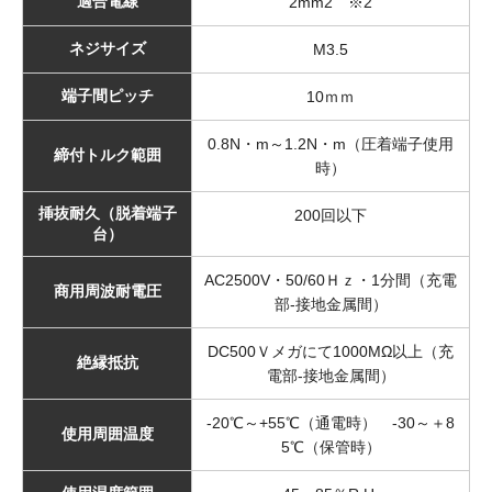
適合電線
2mm2 ※2
ネジサイズ
M3.5
端子間ピッチ
10ｍｍ
0.8N・m～1.2N・m（圧着端子使用
締付トルク範囲
時）
挿抜耐久（脱着端子
200回以下
台）
AC2500V・50/60Ｈｚ・1分間（充電
商用周波耐電圧
部-接地金属間）
DC500Ｖメガにて1000MΩ以上（充
絶縁抵抗
電部-接地金属間）
-20℃～+55℃（通電時） -30～＋8
使用周囲温度
5℃（保管時）