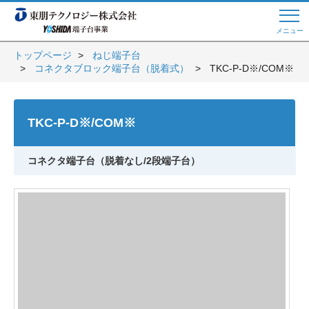
メニュー
トップページ
ねじ端子台
コネクタブロック端子台（脱着式）
TKC-P-D※/COM※
Web商談 ご希望の方はこちら
TKC-P-D※/COM※
電話・メールでお問い合わせ
コネクタ端子台（脱着なし/2段端子台）
トップページへ
よくある質問
会員登録