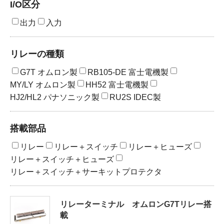
I/O区分
出力
入力
製品検索
リレーの種類
東朋テクノロジーサイトへ
G7T オムロン製
RB105-DE 富士電機製
MY/LY オムロン製
HH52 富士電機製
HJ2/HL2 パナソニック製
RU2S IDEC製
品質への取り組み
環境方針について
搭載部品
個人情報保護方針
リレー
リレー＋スイッチ
リレー＋ヒューズ
リレー＋スイッチ＋ヒューズ
リレー＋スイッチ＋サーキットプロテクタ
リレーターミナル オムロンG7Tリレー搭
載