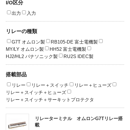
I/O区分
出力
入力
製品検索
リレーの種類
東朋テクノロジーサイトへ
G7T オムロン製
RB105-DE 富士電機製
MY/LY オムロン製
HH52 富士電機製
HJ2/HL2 パナソニック製
RU2S IDEC製
品質への取り組み
環境方針について
搭載部品
個人情報保護方針
リレー
リレー＋スイッチ
リレー＋ヒューズ
リレー＋スイッチ＋ヒューズ
リレー＋スイッチ＋サーキットプロテクタ
リレーターミナル オムロンG7Tリレー搭
載