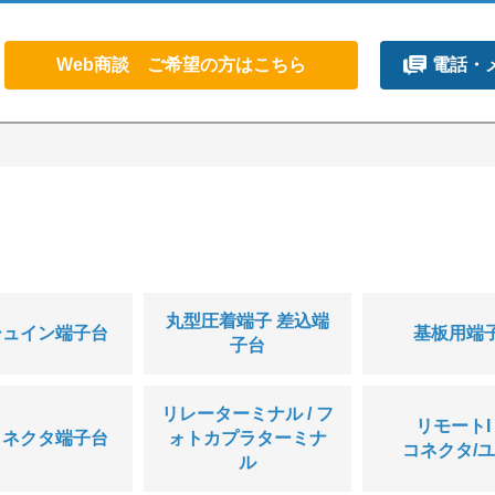
Web商談 ご希望の方はこちら
電話・
丸型圧着端子 差込端
シュイン端子台
基板用端
子台
リレーターミナル / フ
リモートI /
コネクタ端子台
ォトカプラターミナ
コネクタ/ユ
ル