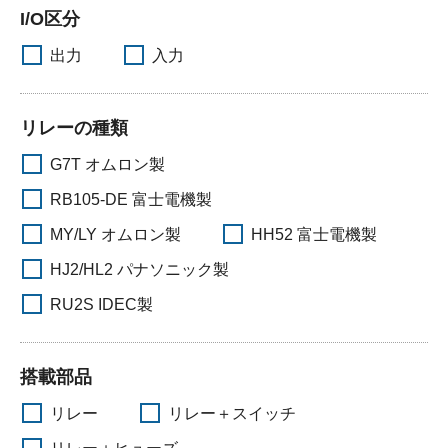
I/O区分
製品検索
出力
入力
リレーの種類
東朋テクノロジーサイトへ
G7T オムロン製
RB105-DE 富士電機製
品質への取り組み
環境方針について
MY/LY オムロン製
HH52 富士電機製
HJ2/HL2 パナソニック製
個人情報保護方針
RU2S IDEC製
搭載部品
リレー
リレー＋スイッチ