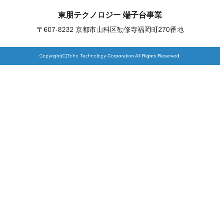
東朋テクノロジー 端子台事業
製品検索
〒607-8232 京都市山科区勧修寺福岡町270番地
Copyright(C)Toho Technology Corporation All Rights Reserved.
東朋テクノロジーサイトへ
品質への取り組み
環境方針について
個人情報保護方針