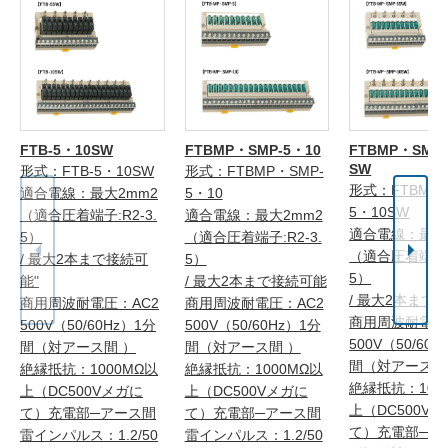
FTB-5・10SW
FTBMP・SMP-5・10
FTBMP・SMP-
SW
形式：FTB-5・10SW
形式：FTBMP・SMP-
形式：FTBMP・
適合電線：最大2mm2
5・10
5・10SW
（適合圧着端子:R2-3.
適合電線：最大2mm2
適合電線：最大
5）
（適合圧着端子:R2-3.
（適合圧着端子:R
/ 最大2本まで接続可
5）
5）
能"
/ 最大2本まで接続可能
/ 最大2本まで
商用周波耐電圧：AC2
商用周波耐電圧：AC2
商用周波耐電圧
500V（50/60Hz）1分
500V（50/60Hz）1分
500V（50/60
間（対アース間 ）
間（対アース間 ）
間（対アース間
絶縁抵抗：1000MΩ以
絶縁抵抗：1000MΩ以
絶縁抵抗：100
上（DC500Vメガに
上（DC500Vメガに
上（DC500V
て）充電部─アース間
て）充電部─アース間
て）充電部─ア
雷インパルス：1.2/50
雷インパルス：1.2/50