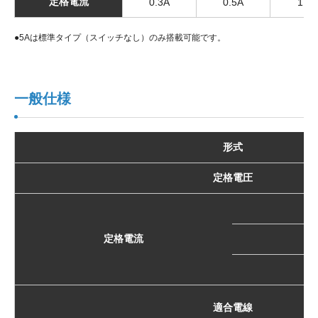
定格電流
0.3A
0.5A
1.3A
●5Aは標準タイプ（スイッチなし）のみ搭載可能です。
一般仕様
形式
定格電圧
定格電流
適合電線