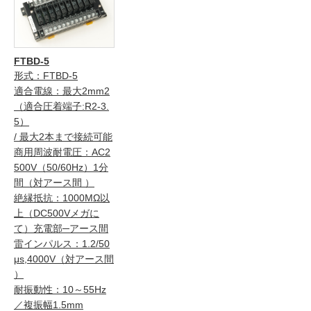
FTBD-5
形式：FTBD-5
適合電線：最大2mm2
（適合圧着端子:R2-3.
5）
/ 最大2本まで接続可能
商用周波耐電圧：AC2
500V（50/60Hz）1分
間（対アース間 ）
絶縁抵抗：1000MΩ以
上（DC500Vメガに
て）充電部─アース間
雷インパルス：1.2/50
μs,4000V（対アース間
）
耐振動性：10～55Hz
／複振幅1.5mm