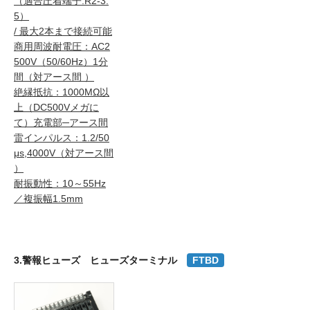
（適合圧着端子:R2-3.
5）
/ 最大2本まで接続可能
商用周波耐電圧：AC2
500V（50/60Hz）1分
間（対アース間 ）
絶縁抵抗：1000MΩ以
上（DC500Vメガに
て）充電部─アース間
雷インパルス：1.2/50
μs,4000V（対アース間
）
耐振動性：10～55Hz
／複振幅1.5mm
3.警報ヒューズ ヒューズターミナル
FTBD