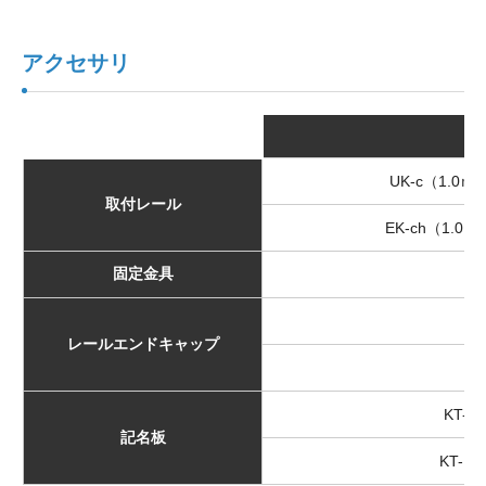
アクセサリ
UK-c（1.0ｍ
取付レール
EK-ch（1.0
固定金具
U
U
レールエンドキャップ
E
KT-
記名板
KT-1