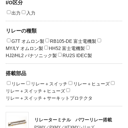
I/O区分
出力
入力
製品検索
リレーの種類
東朋テクノロジーサイトへ
G7T オムロン製
RB105-DE 富士電機製
MY/LY オムロン製
HH52 富士電機製
HJ2/HL2 パナソニック製
RU2S IDEC製
品質への取り組み
環境方針について
搭載部品
個人情報保護方針
リレー
リレー＋スイッチ
リレー＋ヒューズ
リレー＋スイッチ＋ヒューズ
リレー＋スイッチ＋サーキットプロテクタ
リレーターミナル パワーリレー搭載
PSMY／PXMY／HTXMYシリーズ