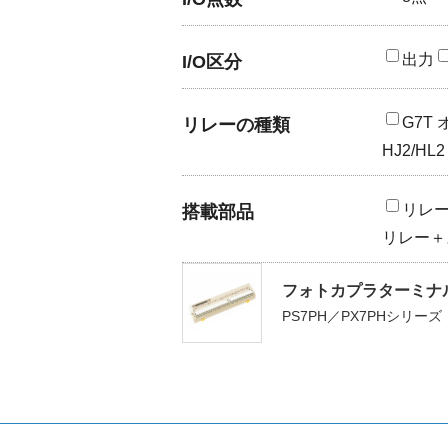
出力
I/O区分
G7T
リレーの種類
HJ2/H
リレ
搭載部品
リレー＋
フォトカプラターミナ
PS7PH／PX7PHシリーズ