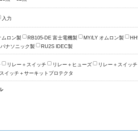
入力
 オムロン製
RB105-DE 富士電機製
MY/LY オムロン製
HH
L2 パナソニック製
RU2S IDEC製
ー
リレー＋スイッチ
リレー＋ヒューズ
リレー＋スイッチ
スイッチ＋サーキットプロテクタ
ル