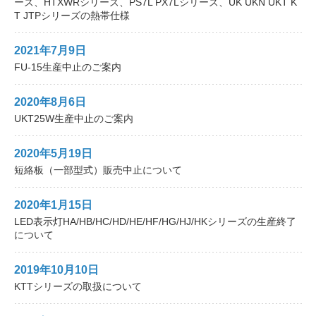
ーズ、HTXWRシリーズ、PS7L PX7Lシリーズ、UK UKN UKT K
T JTPシリーズの熱帯仕様
製品検索
2021年7月9日
FU-15生産中止のご案内
東朋テクノロジーサイトへ
2020年8月6日
UKT25W生産中止のご案内
品質への取り組み
環境方針について
2020年5月19日
短絡板（一部型式）販売中止について
個人情報保護方針
2020年1月15日
LED表示灯HA/HB/HC/HD/HE/HF/HG/HJ/HKシリーズの生産終了
について
2019年10月10日
KTTシリーズの取扱について