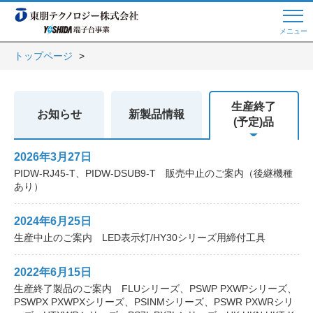
メニュー
トップページ
Web商談 ご希望の方はこちら
生産終了
お知らせ
新製品情報
(予定)品
電話・メールでお問い合わせ
2026年3月27日
PIDW-RJ45-T、PIDW-DSUB9-T 販売中止のご案内（後継機種
あり）
トップページへ
2024年6月25日
生産中止のご案内 LED表示灯/HY30シリーズ用締付工具
よくある質問
2022年6月15日
生産終了製品のご案内 FLUシリーズ、PSWP PXWPシリーズ、
会員登録
PSWPX PXWPXシリーズ、PSINMシリーズ、PSWR PXWRシリ