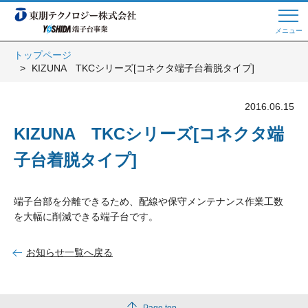
メニュー
トップページ
KIZUNA TKCシリーズ[コネクタ端子台着脱タイプ]
Web商談 ご希望の方はこちら
2016.06.15
電話・メールでお問い合わせ
KIZUNA TKCシリーズ[コネクタ端
子台着脱タイプ]
トップページへ
端子台部を分離できるため、配線や保守メンテナンス作業工数
を大幅に削減できる端子台です。
よくある質問
お知らせ一覧へ戻る
会員登録
Page top