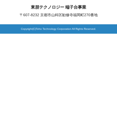
東朋テクノロジー 端子台事業
製品検索
〒607-8232 京都市山科区勧修寺福岡町270番地
Copyright(C)Toho Technology Corporation All Rights Reserved.
東朋テクノロジーサイトへ
品質への取り組み
環境方針について
個人情報保護方針