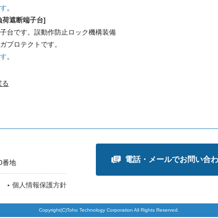
す
。
[負荷遮断端子台]
子台です。誤動作防止ロック機構装備
ガプロテクトです。
す
。
戻る
電話・メールでお問い合
0番地
個人情報保護方針
Copyright(C)Toho Technology Corporation All Rights Reserved.