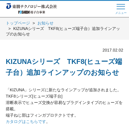
メニュー
トップページ
お知らせ
KIZUNAシリーズ TKF8(ヒューズ端子台）追加ラインアッ
Web商談 ご希望の方はこちら
プのお知らせ
2017.02.02
電話・メールでお問い合わせ
KIZUNAシリーズ TKF8(ヒューズ端
子台）追加ラインアップのお知らせ
トップページへ
「KIZUNA」シリーズに新たなラインアップが追加されました。
TKF8シリーズ[ヒューズ端子台]
よくある質問
溶断表示でヒューズ交換が容易なプラグインタイプのヒューズを
搭載。
端子ねじ部はフィンガプロテクトです。
カタログはこちらです
。
会員登録