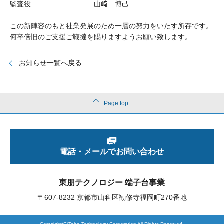
監査役 山﨑 博己
この新陣容のもと社業発展のため一層の努力をいたす所存です。
製品検索
何卒倍旧のご支援ご鞭撻を賜りますようお願い致します。
お知らせ一覧へ戻る
東朋テクノロジーサイトへ
Page top
品質への取り組み
環境方針について
個人情報保護方針
電話・メールでお問い合わせ
東朋テクノロジー 端子台事業
〒607-8232 京都市山科区勧修寺福岡町270番地