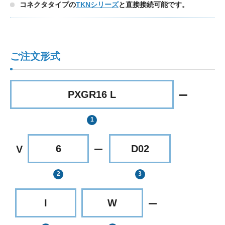
コネクタタイプの
TKNシリーズ
と直接接続可能です。
ご注文形式
PXGR16 L
6
D02
I
W