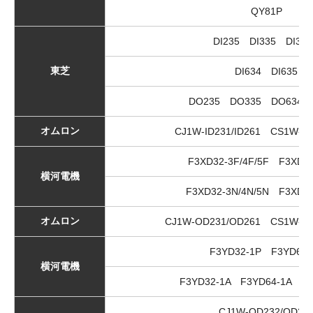
QY81P
DI235 DI335 DI33
東芝
DI634 DI635
DO235 DO335 DO634 
オムロン
CJ1W-ID231/ID261 CS1W-ID
F3XD32-3F/4F/5F F3XD64
横河電機
F3XD32-3N/4N/5N F3XD64
オムロン
CJ1W-OD231/OD261 CS1W-OD
F3YD32-1P F3YD64-
横河電機
F3YD32-1A F3YD64-1A F3
CJ1W-OD232/OD26