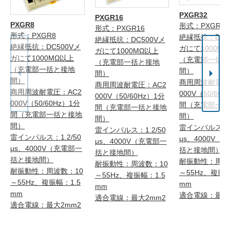
PXGR32
PXGR16
PXGR8
形式：PXGR32
形式：PXGR16
形式：PXGR8
絶縁抵抗：DC5
絶縁抵抗：DC500Vメ
絶縁抵抗：DC500Vメ
ガにて1000M
ガにて1000MΩ以上
ガにて1000MΩ以上
（充電部一括と
（充電部一括と接地
（充電部一括と接地
間）
間）
間）
商用周波耐電圧
商用周波耐電圧：AC2
商用周波耐電圧：AC2
000V（50/60
000V（50/60Hz）1分
000V（50/60Hz）1分
間（充電部一括
間（充電部一括と接地
間（充電部一括と接地
間）
間）
間）
雷インパルス：1.
雷インパルス：1.2/50
雷インパルス：1.2/50
μs、4000V（
μs、4000V（充電部一
μs、4000V（充電部一
括と接地間）
括と接地間）
括と接地間）
耐振動性：周波
耐振動性：周波数：10
耐振動性：周波数：10
～55Hz、複振幅
～55Hz、複振幅：1.5
～55Hz、複振幅：1.5
mm
mm
mm
適合電線：最大
適合電線：最大2mm2
適合電線：最大2mm2