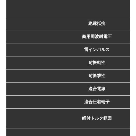
絶縁抵抗
商用周波耐電圧
雷インパルス
耐振動性
耐衝撃性
適合電線
適合圧着端子
締付トルク範囲