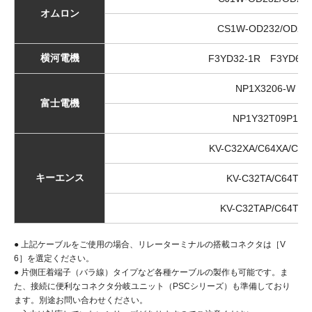
オムロン
CS1W-OD232/OD26
横河電機
F3YD32-1R F3YD64-
NP1X3206-W
富士電機
NP1Y32T09P1
KV-C32XA/C64XA/C64
キーエンス
KV-C32TA/C64TA
KV-C32TAP/C64TAP
● 上記ケーブルをご使用の場合、リレーターミナルの搭載コネクタは［V
6］を選定ください。
● 片側圧着端子（バラ線）タイプなど各種ケーブルの製作も可能です。ま
た、接続に便利なコネクタ分岐ユニット（PSCシリーズ）も準備しており
ます。別途お問い合わせください。