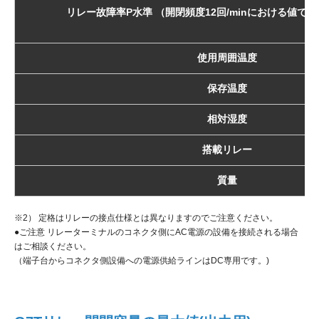
リレー故障率P水準 （開閉頻度12回/minにおける値です
使用周囲温度
保存温度
相対湿度
搭載リレー
質量
※2） 定格はリレーの接点仕様とは異なりますのでご注意ください。
●ご注意 リレーターミナルのコネクタ側にAC電源の設備を接続される場合
はご相談ください。
（端子台からコネクタ側設備への電源供給ラインはDC専用です。)