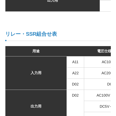
出力用
リレー・SSR組合せ表
用途
電圧仕様
A11
AC100V
入力用
A22
AC200V
D02
DC2
D02
AC100V～
出力用
DC5V～4