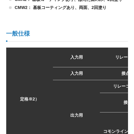
CMW2： 基板コーティングあり、両面、2回塗り
一般仕様
入力用
リレーコ
入力用
接点側
リレーコイ
定格※2）
接点
出力用
コモンライン （