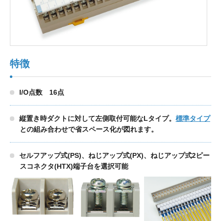
製品検索
特徴
東朋テクノロジーサイトへ
I/O点数 16点
品質への取り組み
環境方針について
縦置き時ダクトに対して左側取付可能なLタイプ。
標準タイプ
との組み合わせで省スペース化が図れます。
個人情報保護方針
セルフアップ式(PS)、ねじアップ式(PX)、ねじアップ式2ピー
スコネクタ(HTX)端子台を選択可能