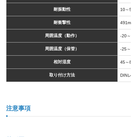
耐振動性
10～55
耐衝撃性
491m/
周囲温度（動作）
-20～+5
周囲温度（保管）
-25～+8
相対湿度
45～85%
取り付け方法
DINレ
注意事項