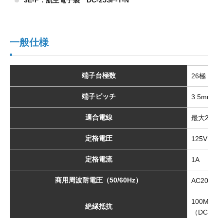
一般仕様
端子台極数
26極
端子ピッチ
3.5mm
適合電線
最大2m
定格電圧
125V
定格電流
1A
商用周波耐電圧（50/60Hz）
AC20
100M
絶縁抵抗
（DC50