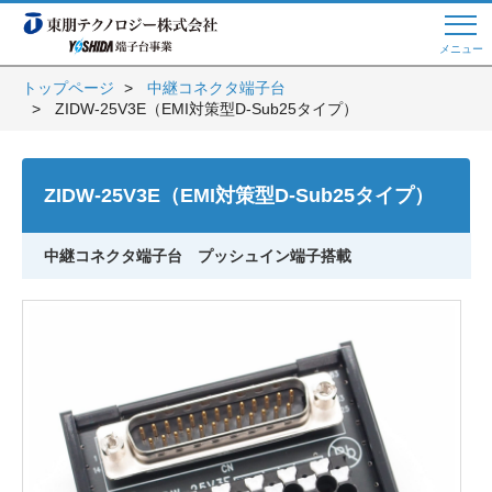
メニュー
トップページ
中継コネクタ端子台
ZIDW-25V3E（EMI対策型D-Sub25タイプ）
Web商談 ご希望の方はこちら
ZIDW-25V3E（EMI対策型D-Sub25タイプ）
電話・メールでお問い合わせ
中継コネクタ端子台 プッシュイン端子搭載
トップページへ
よくある質問
会員登録