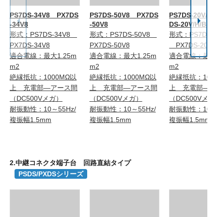
PS7DS-34V8 PX7DS
PS7DS-50V8 PX7DS
PS7DS-20V/H
-34V8
-50V8
DS-20V/H/B
形式：PS7DS-34V8
形式：PS7DS-50V8
形式：PS7DS-2
PX7DS-34V8
PX7DS-50V8
PX7DS-20V/H
適合電線：最大1.25m
適合電線：最大1.25m
適合電線：最大1
m2
m2
m2
絶縁抵抗：1000MΩ以
絶縁抵抗：1000MΩ以
絶縁抵抗：100
上 充電部―アース間
上 充電部―アース間
上 充電部―ア
（DC500Vメガ）
（DC500Vメガ）
（DC500Vメガ
耐振動性：10～55Hz/
耐振動性：10～55Hz/
耐振動性：10～5
複振幅1.5mm
複振幅1.5mm
複振幅1.5mm
2.中継コネクタ端子台 回路直結タイプ
PSDS/PXDSシリーズ