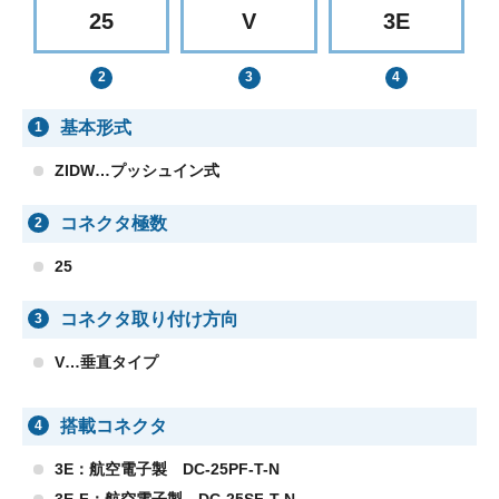
25
V
3E
基本形式
1
ZIDW…プッシュイン式
コネクタ極数
2
25
コネクタ取り付け方向
3
V…垂直タイプ
搭載コネクタ
4
3E：航空電子製 DC-25PF-T-N
3E-F：航空電子製 DC-25SF-T-N