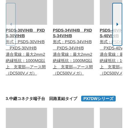
PSDS-30V/H/B PXD
PSDS-34V/H/B PXD
PSDS-40V/H/
S-30V/H/B
S-34V/H/B
S-40V/H/B
形式：PSDS-30V/H/B
形式：PSDS-34V/H/B
形式：PSDS-40
PXDS-30V/H/B
PXDS-34V/H/B
PXDS-40V/H
適合電線：最大2mm2
適合電線：最大2mm2
適合電線：最大
絶縁抵抗：1000MΩ以
絶縁抵抗：1000MΩ以
絶縁抵抗：100
上 充電部―アース間
上 充電部―アース間
上 充電部―ア
（DC500Vメガ）
（DC500Vメガ）
（DC500Vメガ
3.中継コネクタ端子台 回路直結タイプ
PX7DWシリーズ