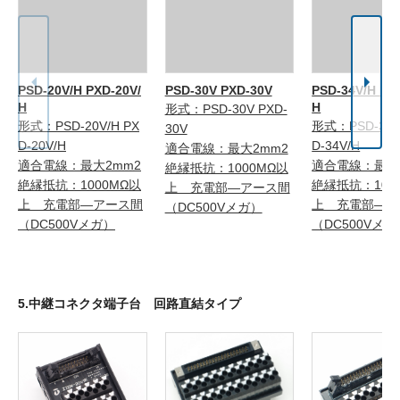
PSD-20V/H PXD-20V/
PSD-30V PXD-30V
PSD-34V/H PX
H
H
形式：PSD-30V PXD-
形式：PSD-20V/H PX
形式：PSD-34V
30V
D-20V/H
D-34V/H
適合電線：最大2mm2
適合電線：最大2mm2
適合電線：最大
絶縁抵抗：1000MΩ以
絶縁抵抗：1000MΩ以
絶縁抵抗：100
上 充電部―アース間
上 充電部―アース間
上 充電部―ア
（DC500Vメガ）
（DC500Vメガ）
（DC500Vメガ
5.中継コネクタ端子台 回路直結タイプ