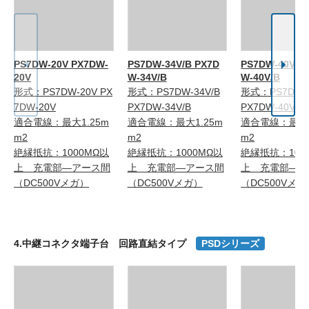
PS7DW-20V PX7DW-
PS7DW-34V/B PX7D
PS7DW-40V/B
20V
W-34V/B
W-40V/B
形式：PS7DW-20V PX
形式：PS7DW-34V/B
形式：PS7DW-4
7DW-20V
PX7DW-34V/B
PX7DW-40V/B
適合電線：最大1.25m
適合電線：最大1.25m
適合電線：最大1
m2
m2
m2
絶縁抵抗：1000MΩ以
絶縁抵抗：1000MΩ以
絶縁抵抗：100
上 充電部―アース間
上 充電部―アース間
上 充電部―ア
（DC500Vメガ）
（DC500Vメガ）
（DC500Vメガ
4.中継コネクタ端子台 回路直結タイプ
PSDシリーズ