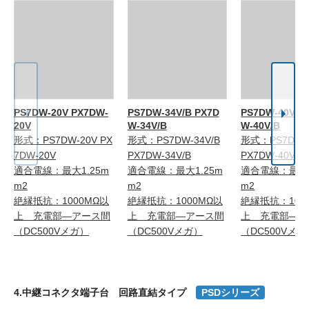
PS7DW-20V PX7DW-
PS7DW-34V/B PX7D
PS7DW-40V/B
20V
W-34V/B
W-40V/B
形式：PS7DW-20V PX
形式：PS7DW-34V/B
形式：PS7DW-4
7DW-20V
PX7DW-34V/B
PX7DW-40V/B
適合電線：最大1.25m
適合電線：最大1.25m
適合電線：最大1
m2
m2
m2
絶縁抵抗：1000MΩ以
絶縁抵抗：1000MΩ以
絶縁抵抗：100
上 充電部―アース間
上 充電部―アース間
上 充電部―ア
（DC500Vメガ）
（DC500Vメガ）
（DC500Vメガ
4.中継コネクタ端子台 回路直結タイプ
PSDシリーズ