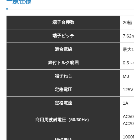
一般仕様
端子台極数
20極
端子ピッチ
7.62mm
適合電線
最大1.2
締付トルク範囲
0.5～0
端子ねじ
M3
定格電圧
125V
定格電流
1A
AC50
商用周波耐電圧（50/60Hz）
AC20
1000
絶縁抵抗