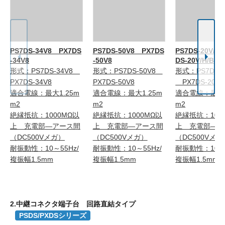
PS7DS-34V8 PX7DS
PS7DS-50V8 PX7DS
PS7DS-20V/H
-34V8
-50V8
DS-20V/H/B
形式：PS7DS-34V8
形式：PS7DS-50V8
形式：PS7DS-2
PX7DS-34V8
PX7DS-50V8
PX7DS-20V/H
適合電線：最大1.25m
適合電線：最大1.25m
適合電線：最大1
m2
m2
m2
絶縁抵抗：1000MΩ以
絶縁抵抗：1000MΩ以
絶縁抵抗：100
上 充電部―アース間
上 充電部―アース間
上 充電部―ア
（DC500Vメガ）
（DC500Vメガ）
（DC500Vメガ
耐振動性：10～55Hz/
耐振動性：10～55Hz/
耐振動性：10～5
複振幅1.5mm
複振幅1.5mm
複振幅1.5mm
2.中継コネクタ端子台 回路直結タイプ
PSDS/PXDSシリーズ