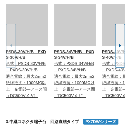
PSDS-30V/H/B PXD
PSDS-34V/H/B PXD
PSDS-40V/H/
S-30V/H/B
S-34V/H/B
S-40V/H/B
形式：PSDS-30V/H/B
形式：PSDS-34V/H/B
形式：PSDS-40
PXDS-30V/H/B
PXDS-34V/H/B
PXDS-40V/H
適合電線：最大2mm2
適合電線：最大2mm2
適合電線：最大
絶縁抵抗：1000MΩ以
絶縁抵抗：1000MΩ以
絶縁抵抗：100
上 充電部―アース間
上 充電部―アース間
上 充電部―ア
（DC500Vメガ）
（DC500Vメガ）
（DC500Vメガ
3.中継コネクタ端子台 回路直結タイプ
PX7DWシリーズ