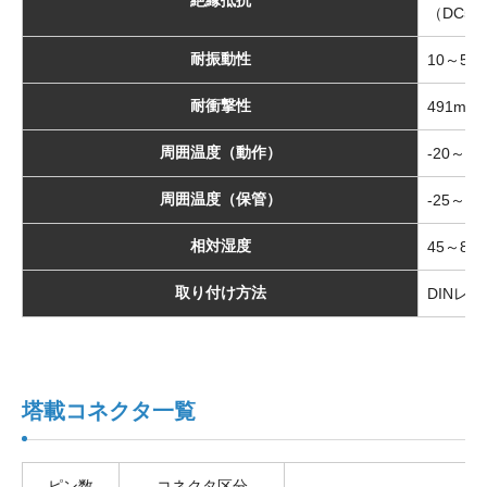
（DC50
耐振動性
10～55
耐衝撃性
491m/
周囲温度（動作）
-20～+5
周囲温度（保管）
-25～+8
相対湿度
45～85%
取り付け方法
DINレ
塔載コネクタ一覧
ピン数
コネクタ区分