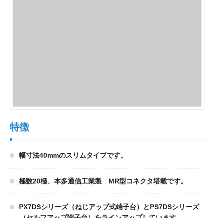
製品検索
東朋テクノロジーサイトへ
品質への取り組み
環境方針について
特徴
個人情報保護方針
幅寸法40mmのスリムタイプです。
極数20極、本多通信工業製 MR型コネクタ塔載です。
PX7DSシリーズ（ねじアップ式端子台）とPS7DSシリーズ
（セルフアップ端子台）をラインアップしています。