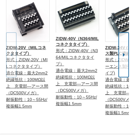
ZIDW-40V（N364/MIL
コネクタタイプ）
ZIDW-20V（MILコネ
ZIDW-34V (
形式：ZIDW-40V（N3
クタタイプ）
ス製PLC接続タ
64/MILコネクタタイ
形式：ZIDW-20V（MI
形式：ZIDW-34
プ）
Lコネクタタイプ）
ーエンス製PL
適合電線：最大2mm2
適合電線：最大2mm2
イプ)
絶縁抵抗：100MΩ以
絶縁抵抗：100MΩ以
適合電線：最大
上 充電部―アース間
上 充電部―アース間
絶縁抵抗：100
（DC500Vメガ）
（DC500Vメガ）
上 充電部―ア
耐振動性：10～55Hz/
耐振動性：10～55Hz/
（DC500Vメガ
複振幅1.5mm
複振幅1.5mm
耐振動性：10～5
複振幅1.5mm