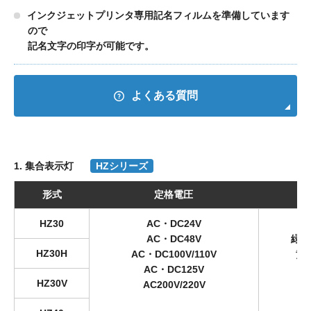
インクジェットプリンタ専用記名フィルムを準備しています
ので
記名文字の印字が可能です。
よくある質問
1. 集合表示灯
HZシリーズ
形式
定格電圧
HZ30
AC・DC24V
AC・DC48V
緑，
HZ30H
AC・DC100V/110V
黄
AC・DC125V
HZ30V
AC200V/220V