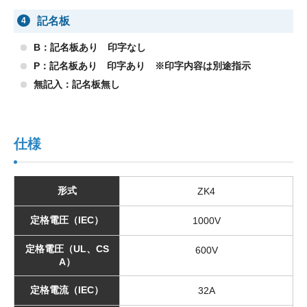
記名板
4
B：記名板あり 印字なし
P：記名板あり 印字あり ※印字内容は別途指示
無記入：記名板無し
仕様
形式
ZK4
定格電圧（IEC）
1000V
定格電圧（UL、CS
600V
A）
定格電流（IEC）
32A