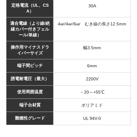
定格電流（UL、CS
30A
A）
適合電線（より線/絶
4㎟/4㎟/6㎟ むき線の長さ12.5mm
縁カバー付きフェル
ール/単線）
操作用マイナスドラ
幅3.5mm
イバーサイズ
端子間ピッチ
6mm
誘電耐電圧（最大）
2200V
使用周囲温度
－20～+55℃
端子台材質
ポリアミド
難燃性グレード
UL 94V-0