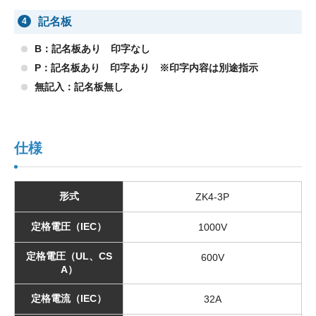
記名板
4
B：記名板あり 印字なし
P：記名板あり 印字あり ※印字内容は別途指示
無記入：記名板無し
仕様
形式
ZK4-3P
定格電圧（IEC）
1000V
定格電圧（UL、CS
600V
A）
定格電流（IEC）
32A