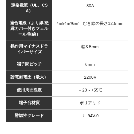
定格電流（UL、CS
30A
A）
適合電線（より線/絶
4㎟/4㎟/6㎟ むき線の長さ12.5mm
縁カバー付きフェル
ール/単線）
操作用マイナスドラ
幅3.5mm
イバーサイズ
端子間ピッチ
6mm
誘電耐電圧（最大）
2200V
使用周囲温度
－20～+55℃
端子台材質
ポリアミド
難燃性グレード
UL 94V-0