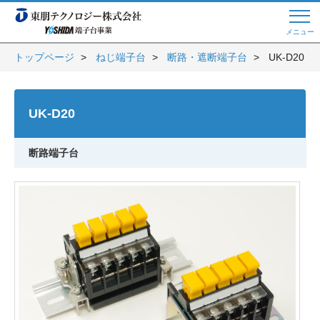
メニュー
トップページ
ねじ端子台
断路・遮断端子台
UK-D20
Web商談 ご希望の方はこちら
UK-D20
電話・メールでお問い合わせ
断路端子台
トップページへ
よくある質問
会員登録