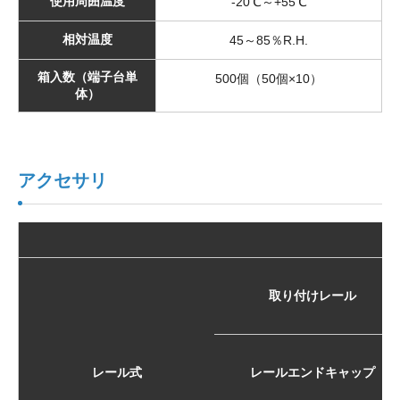
使用周囲温度
-20℃～+55℃
相対温度
45～85％R.H.
箱入数（端子台単
500個（50個×10）
体）
アクセサリ
取り付けレール
レール式
レールエンドキャップ