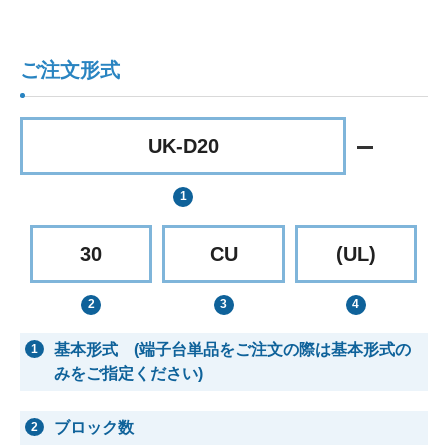
ご注文形式
UK-D20
30
CU
(UL)
基本形式 (端子台単品をご注文の際は基本形式の
1
みをご指定ください)
ブロック数
2