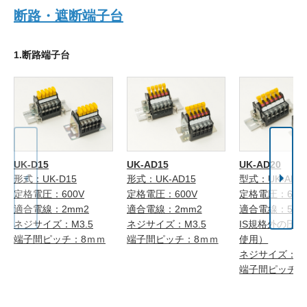
断路・遮断端子台
1.断路端子台
UK-D15
UK-AD15
UK-AD20
形式：UK-D15
形式：UK-AD15
型式：UK-AD2
定格電圧：600V
定格電圧：600V
定格電圧：600
適合電線：2mm2
適合電線：2mm2
適合電線：5.5
ネジサイズ：M3.5
ネジサイズ：M3.5
IS規格外の圧
端子間ピッチ：8ｍｍ
端子間ピッチ：8ｍｍ
使用）
ネジサイズ：M
端子間ピッチ：