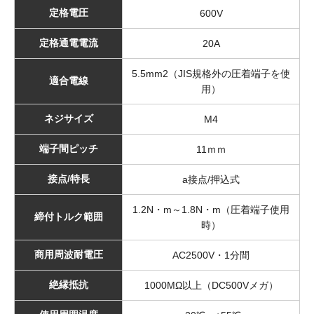
定格電圧
600V
定格通電電流
20A
5.5mm2（JIS規格外の圧着端子を使
適合電線
用）
ネジサイズ
M4
端子間ピッチ
11ｍｍ
接点/特長
a接点/押込式
1.2N・m～1.8N・m（圧着端子使用
締付トルク範囲
時）
商用周波耐電圧
AC2500V・1分間
絶縁抵抗
1000MΩ以上（DC500Vメガ）