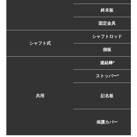
終末板
固定金具
シャフトロッド
シャフト式
側板
連結棒*
ストッパー*
共用
記名板
保護カバー