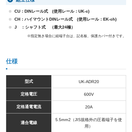
CU：DINレール式 (使用レール：UK-c)
CH：ハイマウントDINレール式 (使用レール：EK-ch)
J ：シャフト式 （最大24極）
※指定無き場合に組端子台は、記名板、保護カバー付きです。
仕様
型式
UK-ADR20
定格電圧
600V
定格通電電流
20A
5.5mm2（JIS規格外の圧着端子を使
適合電線
用）