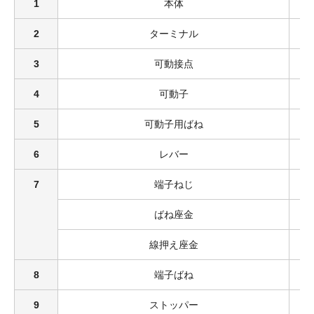
1
本体
2
ターミナル
3
可動接点
4
可動子
5
可動子用ばね
6
レバー
7
端子ねじ
ばね座金
線押え座金
8
端子ばね
9
ストッパー