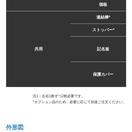
側板
連結棒*
ストッパー*
共用
記名板
保護カバー
注1：左右1枚ずつ2枚必要です。
*オプション品のため、必要に応じて別途ご注文ください。
外形図