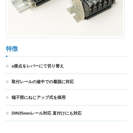
製品検索
東朋テクノロジーサイトへ
特徴
品質への取り組み
環境方針について
a接点をレバーにて切り替え
個人情報保護方針
取付レールの途中での着脱に対応
端子部にねじアップ式を採用
DIN35mmレール対応 直付けにも対応