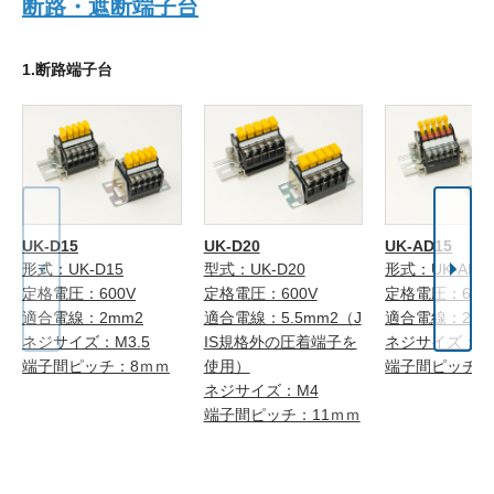
断路・遮断端子台
1.断路端子台
UK-D15
UK-D20
UK-AD15
形式：UK-D15
型式：UK-D20
形式：UK-AD1
定格電圧：600V
定格電圧：600V
定格電圧：600
適合電線：2mm2
適合電線：5.5mm2（J
適合電線：2mm
ネジサイズ：M3.5
IS規格外の圧着端子を
ネジサイズ：M3
端子間ピッチ：8ｍｍ
使用）
端子間ピッチ：
ネジサイズ：M4
端子間ピッチ：11ｍｍ