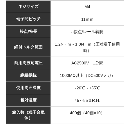
ネジサイズ
M4
端子間ピッチ
11ｍｍ
接点/特長
a接点/レール着脱
1.2N・m～1.8N・m（圧着端子使用
締付トルク範囲
時）
商用周波耐電圧
AC2500V・1分間
絶縁抵抗
1000MΩ以上（DC500Vメガ）
使用周囲温度
-20℃～+55℃
相対温度
45～85％R.H.
箱入数（端子台単
400個（40個×10）
体）