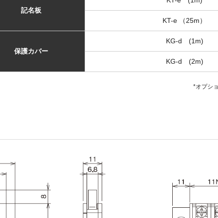
KT-e (1m)
記名板
KT-e （25m）
KG-d (1m)
保護カバー
KG-d (2m)
*オプシ