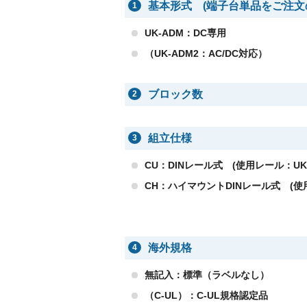
基本形式 (端子台単品をご注文
1
UK-ADM：DC専用
（UK-ADM2：AC/DC対応）
ブロック数
2
組立仕様
3
CU：DINレール式 (使用レール：UK-
CH：ハイマウントDINレール式 (使用
海外規格
4
無記入：標準（ラベルなし）
（C-UL）：C-UL規格認定品