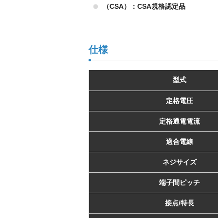
（CSA）：CSA規格認定品
仕様
型式
定格電圧
定格通電電流
適合電線
ネジサイズ
端子間ピッチ
接点/特長