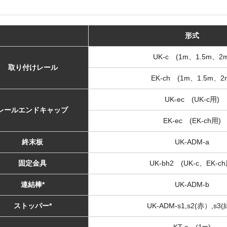
形式
UK-c (1m、1.5m、2m
取り付けレール
EK-ch (1m、1.5m、2
UK-ec (UK-c用)
レールエンドキャップ
EK-ec (EK-ch用)
終末板
UK-ADM-a
固定金具
UK-bh2 (UK-c、EK-ch
連結棒*
UK-ADM-b
ストッパー*
UK-ADM-s1,s2(赤）,s3