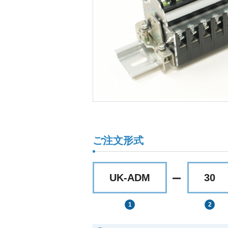
ご注文形式
UK-ADM
30