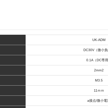
UK-ADM
DC30V（微小
0.1A（DC専
2mm2
M3.5
11ｍｍ
a接点/微小電