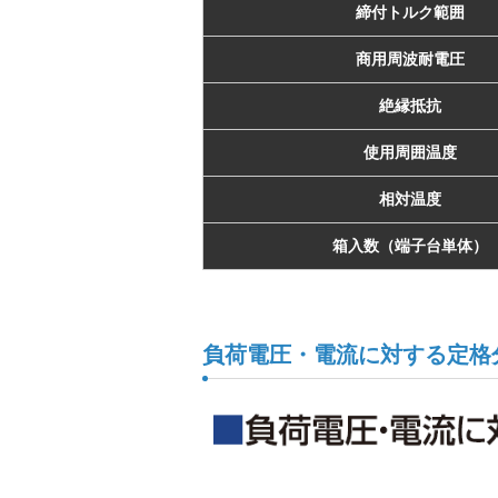
締付トルク範囲
商用周波耐電圧
絶縁抵抗
使用周囲温度
相対温度
箱入数（端子台単体）
負荷電圧・電流に対する定格