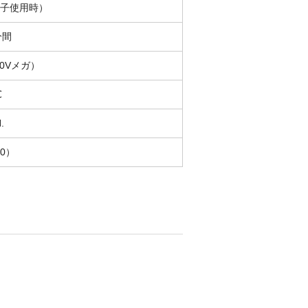
着端子使用時）
分間
00Vメガ）
℃
.
10）