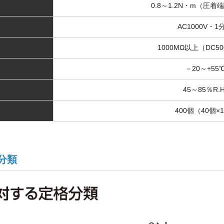
0.8～1.2N・m（圧
AC1000V・1
1000MΩ以上（DC5
－20～+55
45～85％R.H
400個（40個×
分類