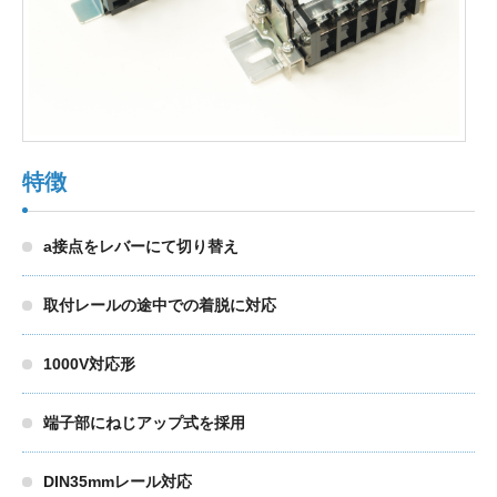
製品検索
東朋テクノロジーサイトへ
特徴
品質への取り組み
環境方針について
a接点をレバーにて切り替え
個人情報保護方針
取付レールの途中での着脱に対応
1000V対応形
端子部にねじアップ式を採用
DIN35mmレール対応