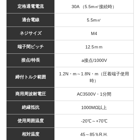
定格通電電流
30A （5.5m㎡接続時）
適合電線
5.5m㎡
ネジサイズ
M4
端子間ピッチ
12.5ｍｍ
接点/特長
a接点/1000V
1.2N・m～1.8N・m（圧着端子使用
締付トルク範囲
時）
商用周波耐電圧
AC3500V・1分間
絶縁抵抗
1000MΩ以上
使用周囲温度
-20℃～+70℃
相対温度
45～85％R.H.