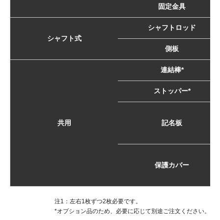
固定金具
シャフトロッド
シャフト式
側板
連結棒*
ストッパー*
共用
記名板
保護カバー
注1：左右1枚ずつ2枚必要です。
*オプション品のため、必要に応じて別途ご注文ください。