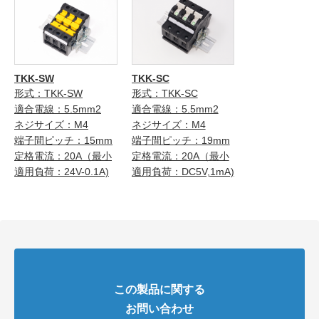
TKK-SW
TKK-SC
形式：TKK-SW
形式：TKK-SC
適合電線：5.5mm2
適合電線：5.5mm2
ネジサイズ：M4
ネジサイズ：M4
端子間ピッチ：15mm
端子間ピッチ：19mm
定格電流：20A（最小
定格電流：20A（最小
適用負荷：24V-0.1A)
適用負荷：DC5V,1mA)
この製品に関する
お問い合わせ