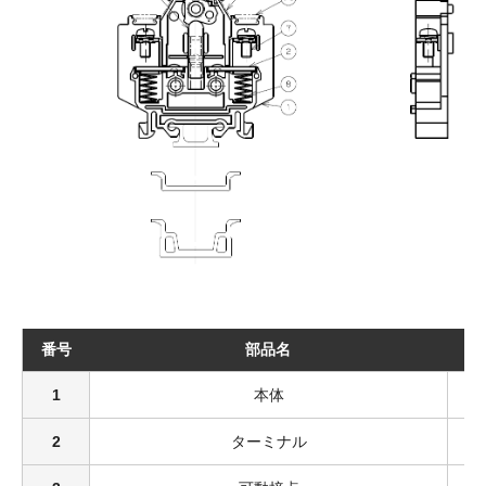
番号
部品名
1
本体
2
ターミナル