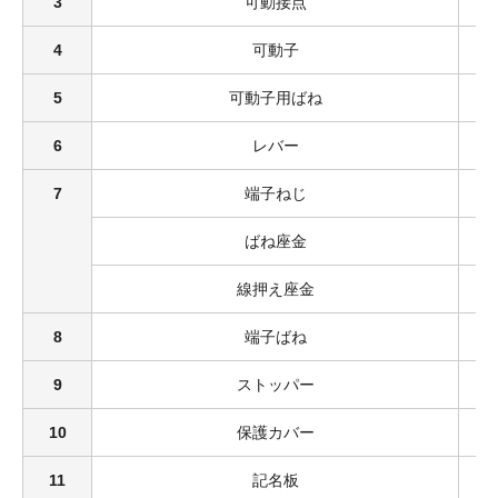
3
可動接点
4
可動子
5
可動子用ばね
6
レバー
7
端子ねじ
ばね座金
線押え座金
8
端子ばね
9
ストッパー
10
保護カバー
11
記名板