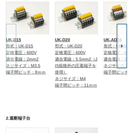
UK-D15
UK-D20
UK-AD15
形式：UK-D15
型式：UK-D20
形式：UK-AD1
定格電圧：600V
定格電圧：600V
定格電圧：600
適合電線：2mm2
適合電線：5.5mm2（J
適合電線：2mm
ネジサイズ：M3.5
IS規格外の圧着端子を
ネジサイズ：M3
端子間ピッチ：8ｍｍ
使用）
端子間ピッチ：
ネジサイズ：M4
端子間ピッチ：11ｍｍ
2.遮断端子台