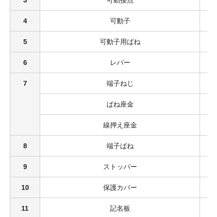
4
可動子
5
可動子用ばね
6
レバー
7
端子ねじ
ばね座金
線押え座金
8
端子ばね
9
ストッパー
10
保護カバー
11
記名板