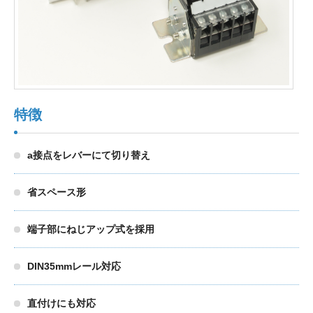
製品検索
東朋テクノロジーサイトへ
特徴
品質への取り組み
環境方針について
a接点をレバーにて切り替え
個人情報保護方針
省スペース形
端子部にねじアップ式を採用
DIN35mmレール対応
直付けにも対応