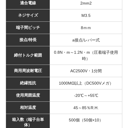
適合電線
2mm2
ネジサイズ
M3.5
端子間ピッチ
8ｍｍ
接点/特長
a接点/レバー式
0.8N・m～1.2N・m（圧着端子使用
締付トルク範囲
時）
商用周波耐電圧
AC2500V・1分間
絶縁抵抗
1000MΩ以上（DC500Vメガ）
使用周囲温度
-20℃～+55℃
相対温度
45～85％R.H.
箱入数（端子台単
500個（50個×10）
体）