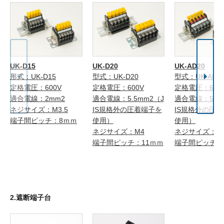
UK-D15
UK-D20
UK-AD20
形式：UK-D15
型式：UK-D20
型式：UK-AD2
定格電圧：600V
定格電圧：600V
定格電圧：600
適合電線：2mm2
適合電線：5.5mm2（J
適合電線：5.5
ネジサイズ：M3.5
IS規格外の圧着端子を
IS規格外の圧
端子間ピッチ：8ｍｍ
使用）
使用）
ネジサイズ：M4
ネジサイズ：M
端子間ピッチ：11ｍｍ
端子間ピッチ：
2.遮断端子台