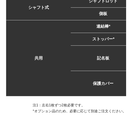
シャフトロッド
シャフト式
側板
連結棒*
ストッパー*
共用
記名板
保護カバー
注1：左右1枚ずつ2枚必要です。
*オプション品のため、必要に応じて別途ご注文ください。