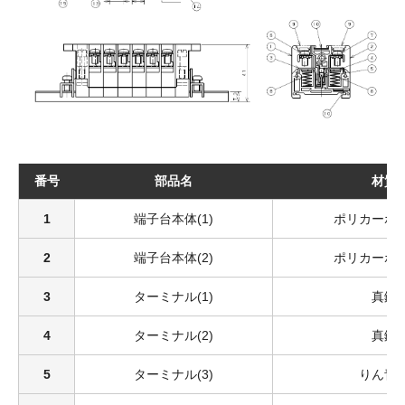
番号
部品名
材質
1
端子台本体(1)
ポリカーボ
2
端子台本体(2)
ポリカーボ
3
ターミナル(1)
真鍮
4
ターミナル(2)
真鍮
5
ターミナル(3)
りん青