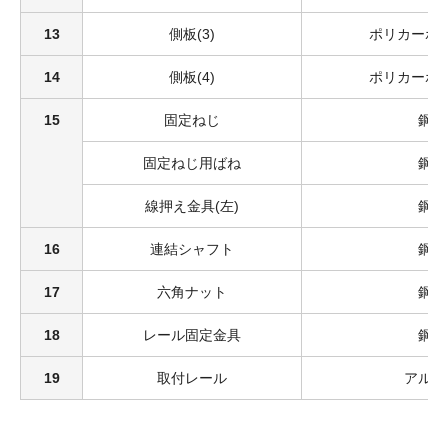
13
側板(3)
ポリカーボ
14
側板(4)
ポリカーボ
15
固定ねじ
鋼
固定ねじ用ばね
鋼
線押え金具(左)
鋼
16
連結シャフト
鋼
17
六角ナット
鋼
18
レール固定金具
鋼
19
取付レール
アルミ