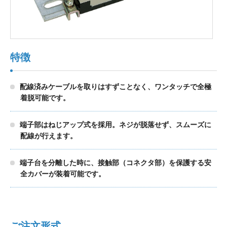
製品検索
特徴
東朋テクノロジーサイトへ
配線済みケーブルを取りはすずことなく、ワンタッチで全極
着脱可能です。
品質への取り組み
環境方針について
端子部はねじアップ式を採用。ネジが脱落せず、スムーズに
配線が行えます。
個人情報保護方針
端子台を分離した時に、接触部（コネクタ部）を保護する安
全カバーが装着可能です。
ご注文形式