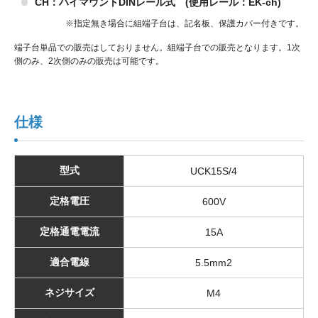
CH：ハイマウントDINレール式 (使用レール：EK-ch)
※指定無き場合に組端子台は、記名板、保護カバー付きです。
端子台単品での販売はしておりません。組端子台での販売となります。1次
側のみ、2次側のみの販売は可能です。
仕様
型式
UCK15S/4
定格電圧
600V
定格通電電流
15A
適合電線
5.5mm2
ネジサイズ
M4