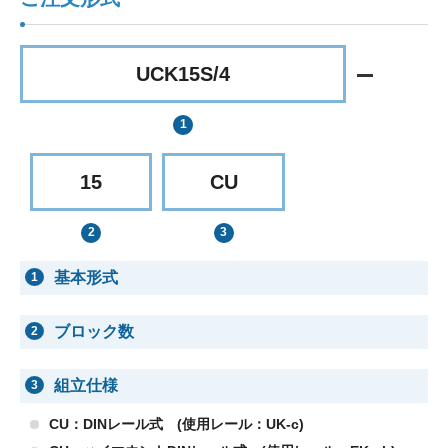
UCK15S/4
15
CU
基本形式
1
ブロック数
2
組立仕様
3
CU：DINレール式 (使用レール：UK-c)