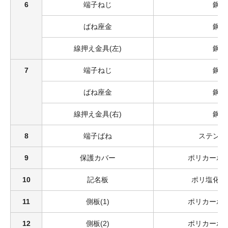
6
端子ねじ
鋼
ばね座金
鋼
線押え金具(左)
鋼
7
端子ねじ
鋼
ばね座金
鋼
線押え金具(右)
鋼
8
端子ばね
ステンレ
9
保護カバー
ポリカーボ
10
記名板
ポリ塩化ビ
11
側板(1)
ポリカーボ
12
側板(2)
ポリカーボ