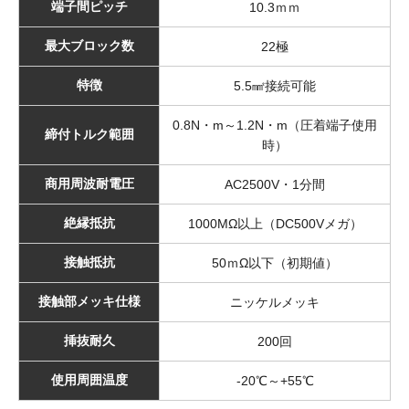
端子間ピッチ
10.3ｍｍ
最大ブロック数
22極
特徴
5.5㎟接続可能
0.8N・m～1.2N・m（圧着端子使用
締付トルク範囲
時）
商用周波耐電圧
AC2500V・1分間
絶縁抵抗
1000MΩ以上（DC500Vメガ）
接触抵抗
50ｍΩ以下（初期値）
接触部メッキ仕様
ニッケルメッキ
挿抜耐久
200回
使用周囲温度
-20℃～+55℃