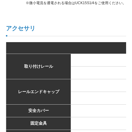
※微小電流を通電される場合はUCK15S1/4をご使用ください。
アクセサリ
取り付けレール
E
レールエンドキャップ
安全カバー
固定金具