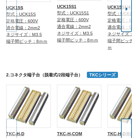
UCK15S1
UCK15S1/4
UCK15S
型式：UCK15S1
型式：UCK15S1
型式：UCK15S
定格電圧：600V
定格電圧：600
定格電圧：600V
適合電線：2mm2
適合電線：5.5
適合電線：2mm2
ネジサイズ：M3.5
ネジサイズ：M
ネジサイズ：M3.5
端子間ピッチ：8ｍｍ
端子間ピッチ：1
端子間ピッチ：8ｍｍ
ｍ
2.コネクタ端子台（脱着式/2段端子台）
TKCシリーズ
TKC-H-D
TKC-H-COM
TKC-H-D※/C