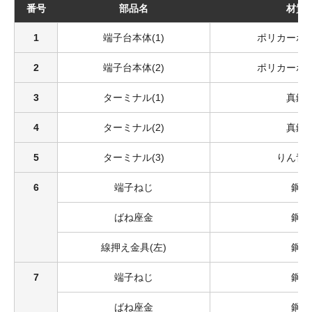
番号
部品名
材質
1
端子台本体(1)
ポリカーボ
2
端子台本体(2)
ポリカーボ
3
ターミナル(1)
真鍮
4
ターミナル(2)
真鍮
5
ターミナル(3)
りん青
6
端子ねじ
鋼
ばね座金
鋼
線押え金具(左)
鋼
7
端子ねじ
鋼
ばね座金
鋼