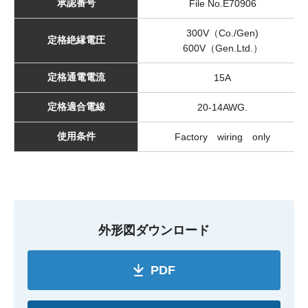
承認番号
File No.E70906
300V（Co./Gen)
定格絶縁電圧
600V（Gen.Ltd.）
定格通電電流
15A
定格適合電線
20-14AWG.
使用条件
Factory wiring only
外形図ダウンロード
PDF