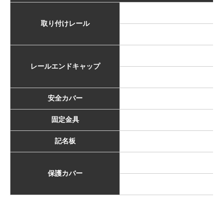
取り付けレール
E
レールエンドキャップ
安全カバー
固定金具
記名板
保護カバー