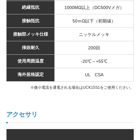
絶縁抵抗
1000MΩ以上（DC500Vメガ）
接触抵抗
50ｍΩ以下（初期値）
接触部メッキ仕様
ニッケルメッキ
挿抜耐久
200回
使用周囲温度
-20℃～+55℃
海外規格認定
UL CSA
※微小電流を通電される場合はUCK15S1をご使用ください。
アクセサリ