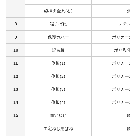
線押え金具(右)
鋼
8
端子ばね
ステンレ
9
保護カバー
ポリカーボ
10
記名板
ポリ塩化ビ
11
側板(1)
ポリカーボ
12
側板(2)
ポリカーボ
13
側板(3)
ポリカーボ
14
側板(4)
ポリカーボ
15
固定ねじ
鋼
固定ねじ用ばね
鋼