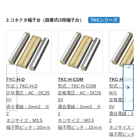
2.コネクタ端子台（脱着式/2段端子台）
TKCシリーズ
TKC-H-D
TKC-H-COM
TKC-H-D※/C
型式：TKC-H-D
型式：TKC-H-COM
型式：TKC-H-
定格電圧：AC・DC25
定格電圧：AC・DC25
M※
0V
0V
定格電圧：AC・
適合電線：2mm2 ※
適合電線：2mm2 ※
0V
2
1
適合電線：2m
ネジサイズ：M3.5
ネジサイズ：M3.5
2
端子間ピッチ：10ｍｍ
端子間ピッチ：10ｍｍ
ネジサイズ：M3
端子間ピッチ：