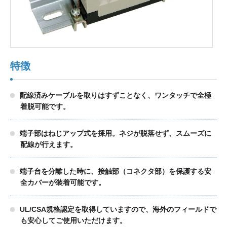
製品検索
特徴
東朋テクノロジーサイトへ
配線済みケーブルを取りはすずことなく、ワンタッチで全極
着脱可能です。
品質への取り組み
環境方針について
端子部はねじアップ式を採用。ネジが脱落せず、スムーズに
個人情報保護方針
配線が行えます。
端子台を分離した時に、接触部（コネクタ部）を保護する安
全カバーが装着可能です。
UL/CSA規格認定を取得していますので、海外のフィールドで
も安心してご使用いただけます。