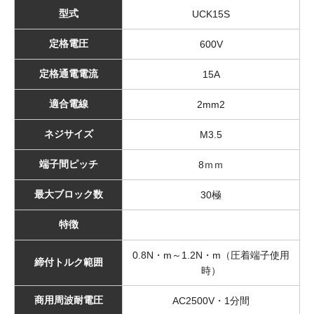
型式
UCK15S
定格電圧
600V
定格通電電流
15A
適合電線
2mm2
ネジサイズ
M3.5
端子間ピッチ
8ｍｍ
最大ブロック数
30極
特徴
0.8N・m～1.2N・m（圧着端子使用
締付トルク範囲
時）
商用周波耐電圧
AC2500V・1分間