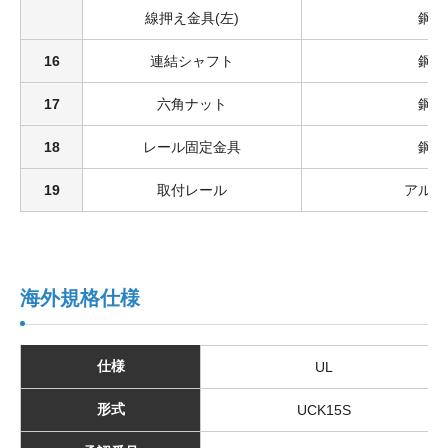
線押え金具(左)
鋼
16
連結シャフト
鋼
17
六角ナット
鋼
18
レール固定金具
鋼
19
取付レール
アルミ
海外規格仕様
仕様
UL
形式
UCK15S