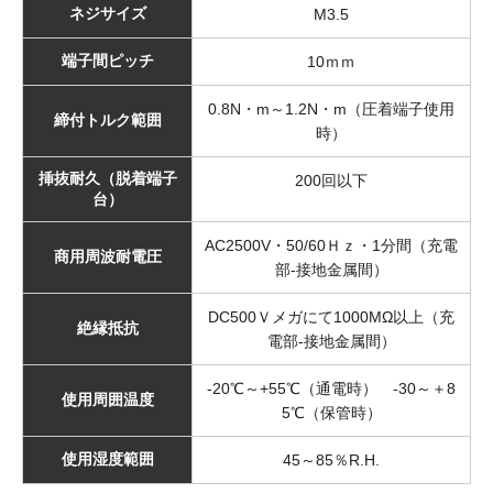
ネジサイズ
M3.5
端子間ピッチ
10ｍｍ
0.8N・m～1.2N・m（圧着端子使用
締付トルク範囲
時）
挿抜耐久（脱着端子
200回以下
台）
AC2500V・50/60Ｈｚ・1分間（充電
商用周波耐電圧
部-接地金属間）
DC500Ｖメガにて1000MΩ以上（充
絶縁抵抗
電部-接地金属間）
-20℃～+55℃（通電時） -30～＋8
使用周囲温度
5℃（保管時）
使用湿度範囲
45～85％R.H.