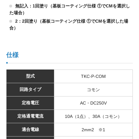
無記入：1回塗り（基板コーティング仕様 ①でCMを選択し
た場合）
2：2回塗り（基板コーティング仕様 ①でCMを選択した場
合）
仕様
型式
TKC-P-COM
回路タイプ
コモン
定格電圧
AC・DC250V
定格通電電流
10A（1点）、30A（コモン）
適合電線
2mm2 ※1