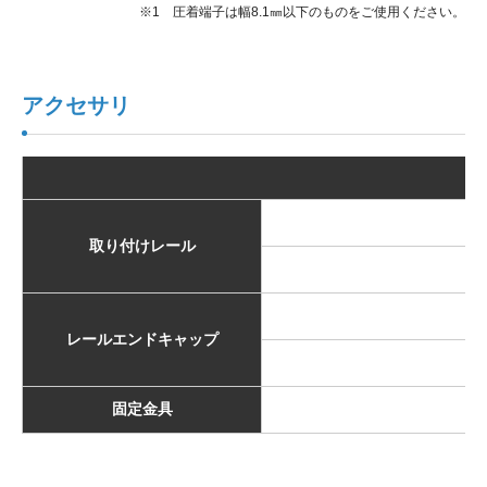
※1 圧着端子は幅8.1㎜以下のものをご使用ください。
アクセサリ
取り付けレール
E
レールエンドキャップ
固定金具