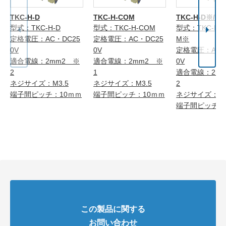
TKC-H-D
TKC-H-COM
TKC-H-D※/C
型式：TKC-H-D
型式：TKC-H-COM
型式：TKC-H-
定格電圧：AC・DC25
定格電圧：AC・DC25
M※
0V
0V
定格電圧：AC・
適合電線：2mm2 ※
適合電線：2mm2 ※
0V
2
1
適合電線：2m
ネジサイズ：M3.5
ネジサイズ：M3.5
2
端子間ピッチ：10ｍｍ
端子間ピッチ：10ｍｍ
ネジサイズ：M3
端子間ピッチ：
この製品に関する
お問い合わせ