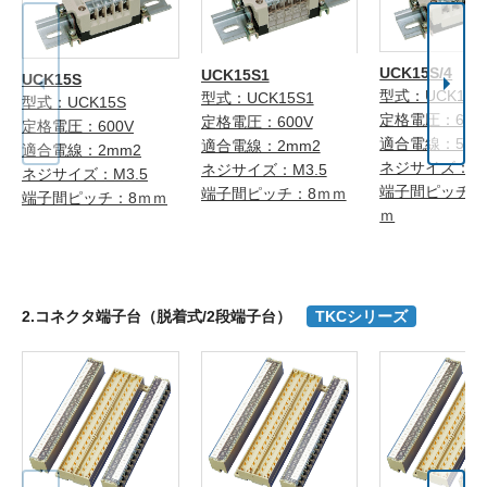
UCK15S/4
UCK15S1
UCK15S
型式：UCK15S/
型式：UCK15S1
型式：UCK15S
定格電圧：600
定格電圧：600V
定格電圧：600V
適合電線：5.5
適合電線：2mm2
適合電線：2mm2
ネジサイズ：M
ネジサイズ：M3.5
ネジサイズ：M3.5
端子間ピッチ：1
端子間ピッチ：8ｍｍ
端子間ピッチ：8ｍｍ
ｍ
2.コネクタ端子台（脱着式/2段端子台）
TKCシリーズ