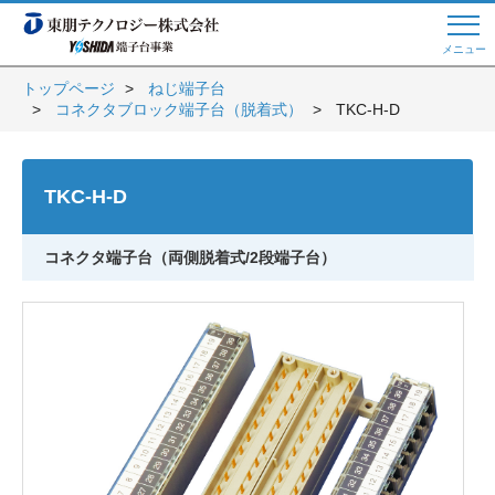
メニュー
トップページ
ねじ端子台
コネクタブロック端子台（脱着式）
TKC-H-D
Web商談 ご希望の方はこちら
TKC-H-D
電話・メールでお問い合わせ
コネクタ端子台（両側脱着式/2段端子台）
トップページへ
よくある質問
会員登録