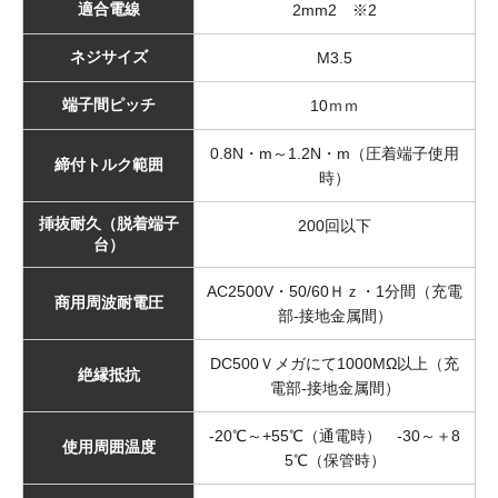
適合電線
2mm2 ※2
ネジサイズ
M3.5
端子間ピッチ
10ｍｍ
0.8N・m～1.2N・m（圧着端子使用
締付トルク範囲
時）
挿抜耐久（脱着端子
200回以下
台）
AC2500V・50/60Ｈｚ・1分間（充電
商用周波耐電圧
部-接地金属間）
DC500Ｖメガにて1000MΩ以上（充
絶縁抵抗
電部-接地金属間）
-20℃～+55℃（通電時） -30～＋8
使用周囲温度
5℃（保管時）