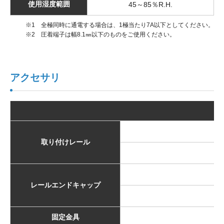
使用湿度範囲
45～85％R.H.
※1 全極同時に通電する場合は、1極当たり7A以下としてください。
※2 圧着端子は幅8.1㎜以下のものをご使用ください。
アクセサリ
取り付けレール
E
レールエンドキャップ
固定金具