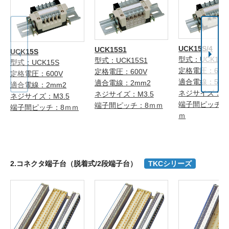
UCK15S/4
UCK15S1
UCK15S
型式：UCK15S/
型式：UCK15S1
型式：UCK15S
定格電圧：600
定格電圧：600V
定格電圧：600V
適合電線：5.5
適合電線：2mm2
適合電線：2mm2
ネジサイズ：M
ネジサイズ：M3.5
ネジサイズ：M3.5
端子間ピッチ：1
端子間ピッチ：8ｍｍ
端子間ピッチ：8ｍｍ
ｍ
2.コネクタ端子台（脱着式/2段端子台）
TKCシリーズ