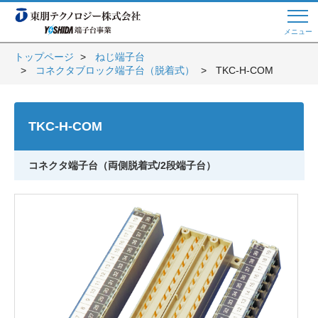
メニュー
トップページ
ねじ端子台
コネクタブロック端子台（脱着式）
TKC-H-COM
Web商談 ご希望の方はこちら
TKC-H-COM
電話・メールでお問い合わせ
コネクタ端子台（両側脱着式/2段端子台）
トップページへ
よくある質問
会員登録