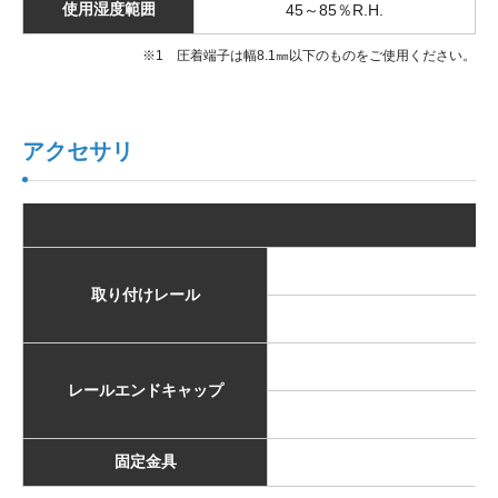
使用湿度範囲
45～85％R.H.
※1 圧着端子は幅8.1㎜以下のものをご使用ください。
アクセサリ
取り付けレール
E
レールエンドキャップ
固定金具