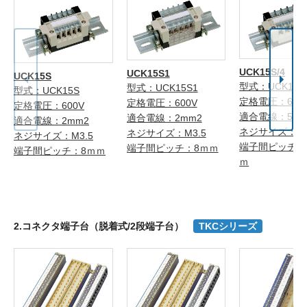
UCK15S/4
UCK15S1
UCK15S
型式：UCK15S/
型式：UCK15S1
型式：UCK15S
定格電圧：600
定格電圧：600V
定格電圧：600V
適合電線：5.5
適合電線：2mm2
適合電線：2mm2
ネジサイズ：M
ネジサイズ：M3.5
ネジサイズ：M3.5
端子間ピッチ：1
端子間ピッチ：8ｍｍ
端子間ピッチ：8ｍｍ
ｍ
2.コネクタ端子台（脱着式/2段端子台）
TKCシリーズ