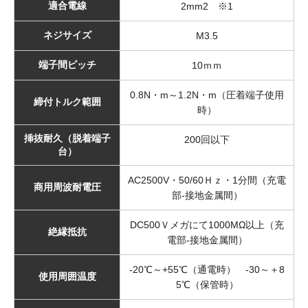
適合電線
2mm2 ※1
ネジサイズ
M3.5
端子間ピッチ
10ｍｍ
0.8N・m～1.2N・m（圧着端子使用
締付トルク範囲
時）
挿抜耐久（脱着端子
200回以下
台）
AC2500V・50/60Ｈｚ・1分間（充電
商用周波耐電圧
部-接地金属間）
DC500Ｖメガにて1000MΩ以上（充
絶縁抵抗
電部-接地金属間）
-20℃～+55℃（通電時） -30～＋8
使用周囲温度
5℃（保管時）