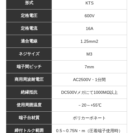
形式
KTS
定格電圧
600V
定格電流
16A
適合電線
1.25mm2
ネジサイズ
M3
端子間ピッチ
7mm
商用周波耐電圧
AC2500V・1分間
絶縁抵抗
DC500Vメガにて1000MΩ以上
使用周囲温度
－20～+55℃
端子台材質
ポリカーボネート
締付トルク範囲
0.5～0.75N・m（圧着端子使用時）