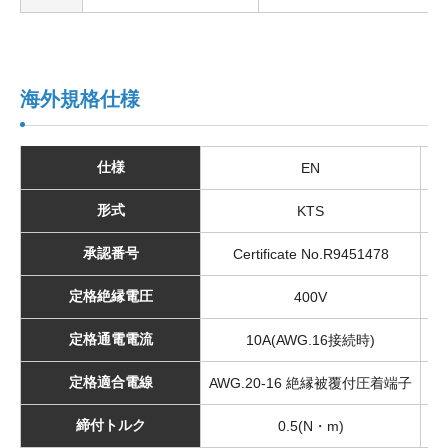
海外規格仕様
仕様
EN
形式
KTS
承認番号
Certificate No.R9451478
定格絶縁電圧
400V
定格通電電流
10A(AWG.16接続時)
定格適合電線
AWG.20-16 絶縁被覆付圧着端子
A
締付トルク
0.5(N・m)