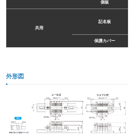
側板
記名板
共用
保護カバー
外形図