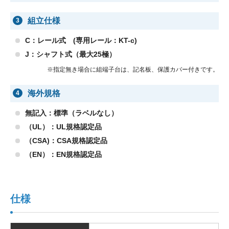
組立仕様
3
C：レール式 (専用レール：KT-c)
J：シャフト式（最大25極）
※指定無き場合に組端子台は、記名板、保護カバー付きです。
海外規格
4
無記入：標準（ラベルなし）
（UL）：UL規格認定品
（CSA)：CSA規格認定品
（EN）：EN規格認定品
仕様