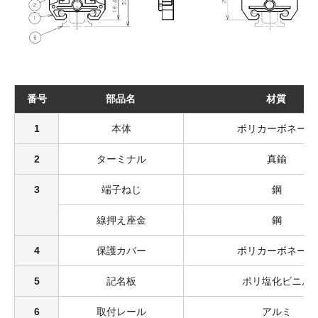
番号
部品名
材質
1
本体
ポリカーボネート
2
ターミナル
真鍮
3
端子ねじ
鋼
線押え座金
鋼
4
保護カバー
ポリカーボネート
5
記名板
ポリ塩化ビニル
6
取付レール
アルミ