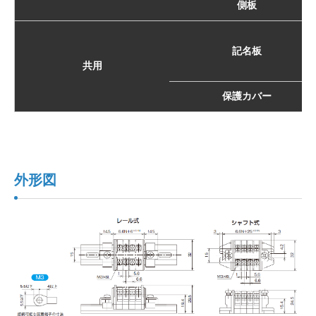
側板
記名板
共用
保護カバー
外形図