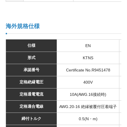
海外規格仕様
仕様
EN
形式
KTNS
承認番号
Certificate No.R9451478
定格絶縁電圧
400V
定格通電電流
10A(AWG.16接続時)
定格適合電線
AWG.20-16 絶縁被覆付圧着端子
A
締付トルク
0.5(N・m)