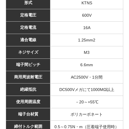
形式
KTNS
定格電圧
600V
定格電流
16A
適合電線
1.25mm2
ネジサイズ
M3
端子間ピッチ
6.6mm
商用周波耐電圧
AC2500V・1分間
絶縁抵抗
DC500Vメガにて1000MΩ以上
使用周囲温度
－20～+55℃
端子台材質
ポリカーボネート
締付トルク範囲
0.5～0.75N・m（圧着端子使用時）