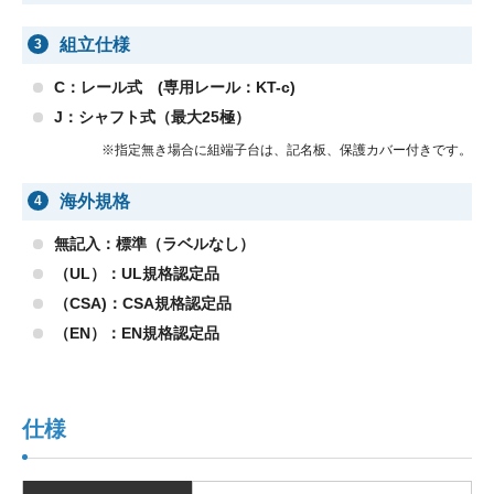
組立仕様
3
C：レール式 (専用レール：KT-c)
J：シャフト式（最大25極）
※指定無き場合に組端子台は、記名板、保護カバー付きです。
海外規格
4
無記入：標準（ラベルなし）
（UL）：UL規格認定品
（CSA)：CSA規格認定品
（EN）：EN規格認定品
仕様