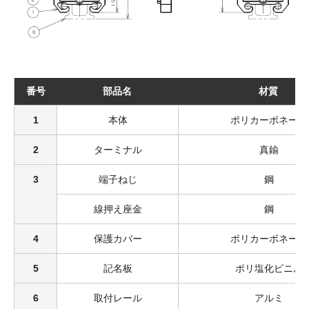
番号
部品名
材質
1
本体
ポリカーボネート
2
ターミナル
真鍮
3
端子ねじ
鋼
線押え座金
鋼
4
保護カバー
ポリカーボネート
5
記名板
ポリ塩化ビニル
6
取付レール
アルミ