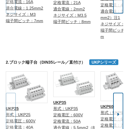
定格電流：16A
定格電流：21A
定格電流：40A
適合電線：1.25mm2
適合電線：2mm2
適合電線：2mm
ネジサイズ：M3
ネジサイズ：M3.5
mm2）注1
端子間ピッチ：7mm
端子間ピッチ：8mm
ネジサイズ：M
端子間ピッチ：1
m
2.ブロック端子台（DIN35レール／直付け）
UKPシリーズ
UKP35
UKP60
UKP25
形式：UKP35
形式：UKP60
形式：UKP25
定格電圧：600V
定格電圧：600
定格電圧：600V
定格電流：50A
定格電流：70A
定格電流：40A
適合電線：5.5mm2（8