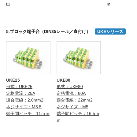
m
m
5.ブロック端子台（DIN35レール／直付け）
UKEシリーズ
UKE25
UKE80
形式：UKE25
形式：UKE80
定格電流：25A
定格電流：80A
適合電線：2.0mm2
適合電線：22mm2
ネジサイズ：M3.5
ネジサイズ：M5
端子間ピッチ：11ｍｍ
端子間ピッチ：16.5ｍ
ｍ