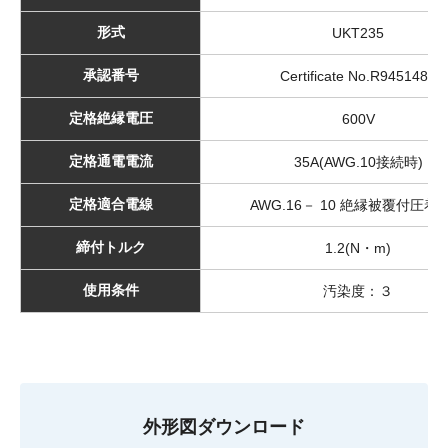
形式
UKT235
承認番号
Certificate No.R9451485
定格絶縁電圧
600V
定格通電電流
35A(AWG.10接続時)
定格適合電線
AWG.16－ 10 絶縁被覆付圧着
締付トルク
1.2(N・m)
使用条件
汚染度：３
外形図ダウンロード