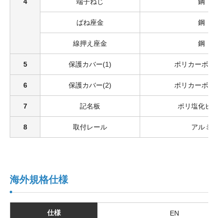
4
端子ねじ
鋼
ばね座金
鋼
線押え座金
鋼
5
保護カバー(1)
ポリカーボネ
6
保護カバー(2)
ポリカーボネ
7
記名板
ポリ塩化ビ
8
取付レール
アルミ
海外規格仕様
仕様
EN