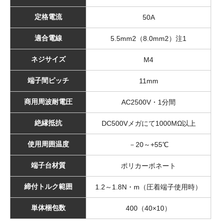
定格電流
50A
適合電線
5.5mm2（8.0mm2）注1
ネジサイズ
M4
端子間ピッチ
11mm
商用周波耐電圧
AC2500V・1分間
絶縁抵抗
DC500Vメガにて1000MΩ以上
使用周囲温度
－20～+55℃
端子台材質
ポリカーボネート
締付トルク範囲
1.2～1.8N・m（圧着端子使用時）
単体梱包数
400（40×10）