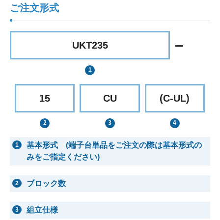
ご注文形式
UKT235
15
CU
(C-UL)
基本形式 (端子台単品をご注文の際は基本形式の
1
みをご指定ください)
ブロック数
2
組立仕様
3