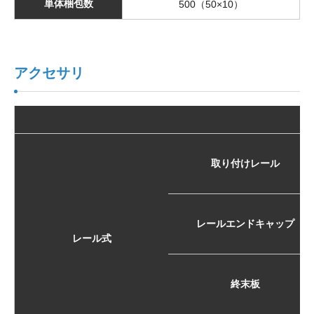
単体梱包数
500（50×10）
アクセサリ
取り付けレール
レールエンドキャップ
レール式
終末板