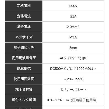
定格電圧
600V
定格電流
21A
適合電線
2.0mm2
ネジサイズ
M3.5
端子間ピッチ
8mm
商用周波耐電圧
AC2500V・1分間
絶縁抵抗
DC500Vメガにて1000MΩ以上
使用周囲温度
－20～+55℃
端子台材質
ポリカーボネート
締付トルク範囲
0.8～1.2N・m（圧着端子使用時）