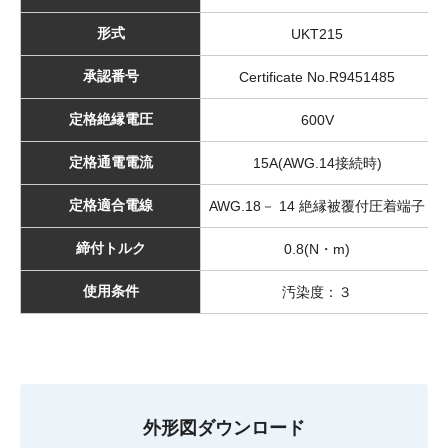
形式
UKT215
承認番号
Certificate No.R9451485
定格絶縁電圧
600V
定格通電電流
15A(AWG.14接続時)
定格適合電線
AWG.18－ 14 絶縁被覆付圧着端子
締付トルク
0.8(N・m)
使用条件
汚染度：３
外形図ダウンロード