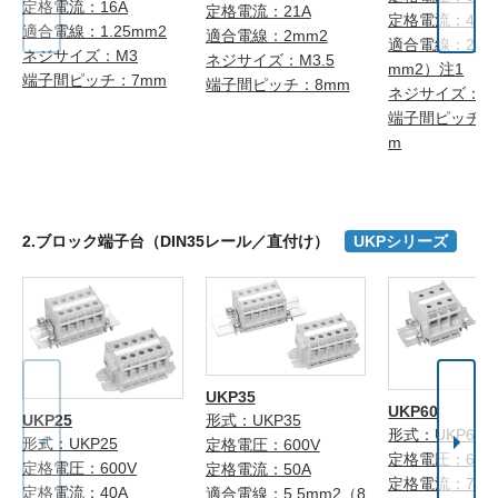
定格電流：16A
定格電流：21A
定格電流：40A
適合電線：1.25mm2
適合電線：2mm2
適合電線：2mm
ネジサイズ：M3
ネジサイズ：M3.5
mm2）注1
端子間ピッチ：7mm
端子間ピッチ：8mm
ネジサイズ：M
端子間ピッチ：1
m
2.ブロック端子台（DIN35レール／直付け）
UKPシリーズ
UKP35
UKP60
UKP25
形式：UKP35
形式：UKP60
形式：UKP25
定格電圧：600V
定格電圧：600
定格電圧：600V
定格電流：50A
定格電流：70A
定格電流：40A
適合電線：5.5mm2（8