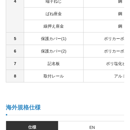
4
端子ねじ
鋼
ばね座金
鋼
線押え座金
鋼
5
保護カバー(1)
ポリカーボネ
6
保護カバー(2)
ポリカーボネ
7
記名板
ポリ塩化ビ
8
取付レール
アルミ
海外規格仕様
仕様
EN