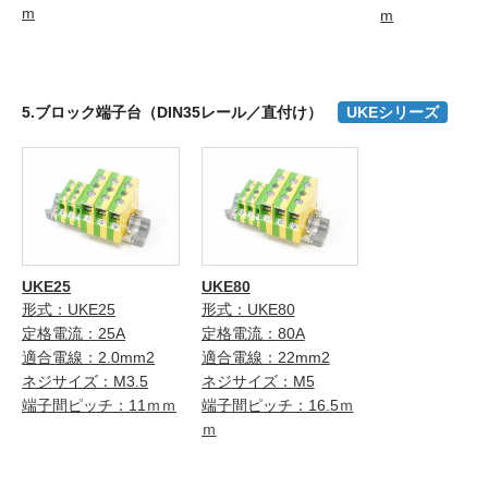
m
m
5.ブロック端子台（DIN35レール／直付け）
UKEシリーズ
UKE25
UKE80
形式：UKE25
形式：UKE80
定格電流：25A
定格電流：80A
適合電線：2.0mm2
適合電線：22mm2
ネジサイズ：M3.5
ネジサイズ：M5
端子間ピッチ：11ｍｍ
端子間ピッチ：16.5ｍ
ｍ