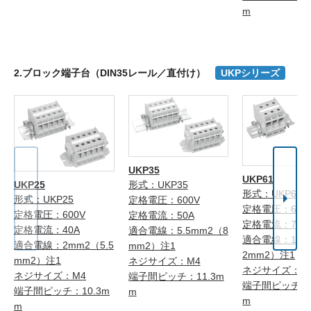
m
2.ブロック端子台（DIN35レール／直付け）
UKPシリーズ
UKP35
UKP61
UKP25
形式：UKP35
形式：UKP61
形式：UKP25
定格電圧：600V
定格電圧：600
定格電圧：600V
定格電流：50A
定格電流：70A
定格電流：40A
適合電線：5.5mm2（8
適合電線：14m
適合電線：2mm2（5.5
mm2）注1
2mm2）注1
mm2）注1
ネジサイズ：M4
ネジサイズ：M
ネジサイズ：M4
端子間ピッチ：11.3m
端子間ピッチ：1
端子間ピッチ：10.3m
m
m
m