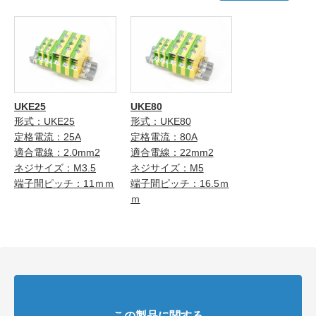
UKE25
UKE80
形式：UKE25
形式：UKE80
定格電流：25A
定格電流：80A
適合電線：2.0mm2
適合電線：22mm2
ネジサイズ：M3.5
ネジサイズ：M5
端子間ピッチ：11ｍｍ
端子間ピッチ：16.5ｍ
ｍ
この製品に関する