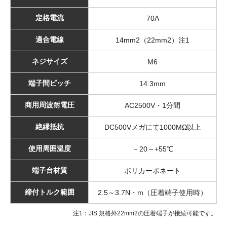
定格電流
70A
適合電線
14mm2（22mm2）注1
ネジサイズ
M6
端子間ピッチ
14.3mm
商用周波耐電圧
AC2500V・1分間
絶縁抵抗
DC500Vメガにて1000MΩ以上
使用周囲温度
－20～+55℃
端子台材質
ポリカーボネート
締付トルク範囲
2.5～3.7N・m（圧着端子使用時）
注1：JIS 規格外22mm2の圧着端子が接続可能です。