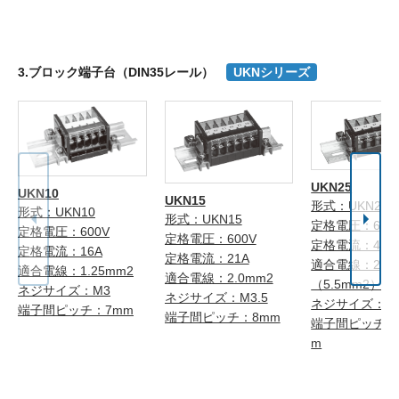
3.ブロック端子台（DIN35レール）
UKNシリーズ
UKN25
UKN10
UKN15
形式：UKN25
形式：UKN10
形式：UKN15
定格電圧：600
定格電圧：600V
定格電圧：600V
定格電流：40A
定格電流：16A
定格電流：21A
適合電線：2.0
適合電線：1.25mm2
適合電線：2.0mm2
（5.5mm2）注
ネジサイズ：M3
ネジサイズ：M3.5
ネジサイズ：M
端子間ピッチ：7mm
端子間ピッチ：8mm
端子間ピッチ：1
m