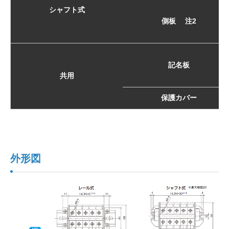
シャフト式
側板 注2
記名板
共用
保護カバー
外形図