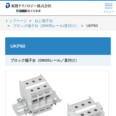
メニュー
トップページ
ねじ端子台
ブロック端子台（DIN35レール/直付け）
UKP60
Web商談 ご希望の方はこちら
UKP60
電話・メールでお問い合わせ
ブロック端子台（DIN35レール／直付け）
トップページへ
よくある質問
会員登録