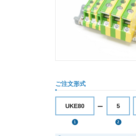
ご注文形式
UKE80
5