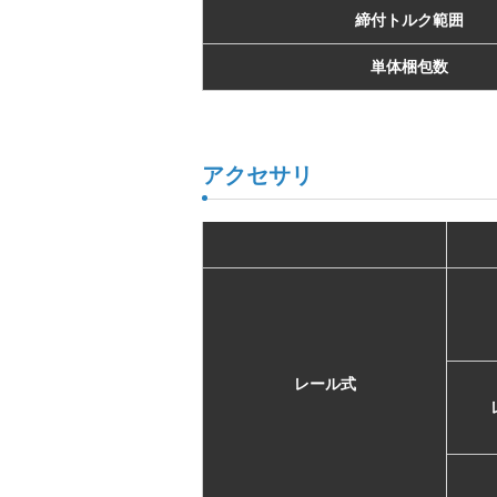
締付トルク範囲
単体梱包数
アクセサリ
レール式