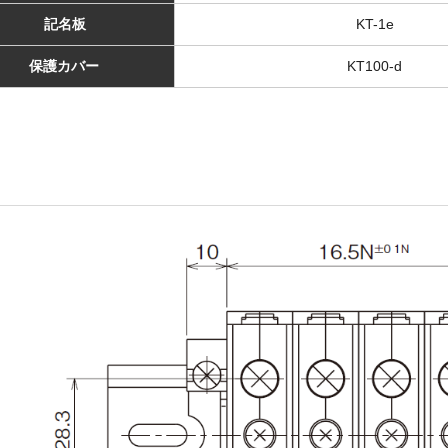
記名板
KT-1e
保護カバー
KT100-d