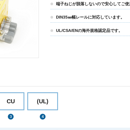
端子ねじが脱落しないので安心してご使
DIN35㎜幅レールに対応しています。
UL/CSA/ENの海外規格認定品です。
CU
(UL)