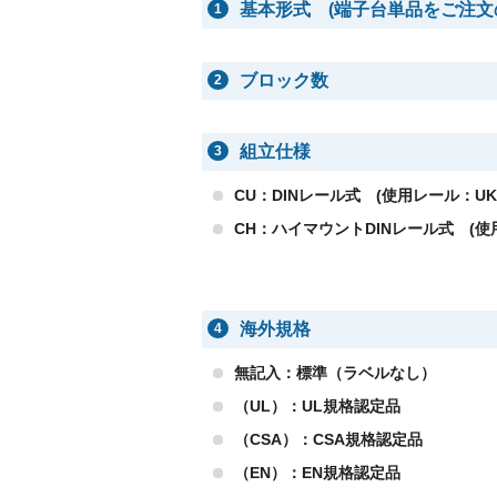
基本形式 (端子台単品をご注文
1
ブロック数
2
組立仕様
3
CU：DINレール式 (使用レール：UK-
CH：ハイマウントDINレール式 (使用
海外規格
4
無記入：標準（ラベルなし）
（UL）：UL規格認定品
（CSA）：CSA規格認定品
（EN）：EN規格認定品