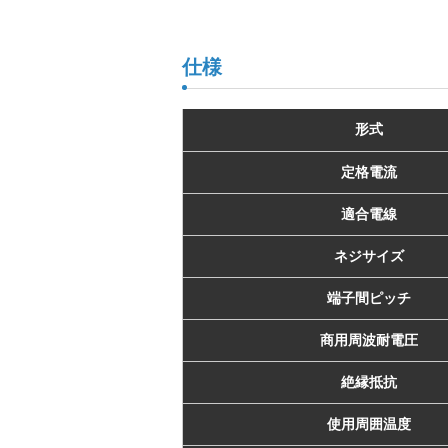
仕様
形式
定格電流
適合電線
ネジサイズ
端子間ピッチ
商用周波耐電圧
絶縁抵抗
使用周囲温度