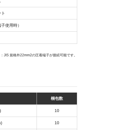
℃
ート
着端子使用時）
）
1：JIS 規格外22mm2の圧着端子が接続可能です。
梱包数
)
10
)
10