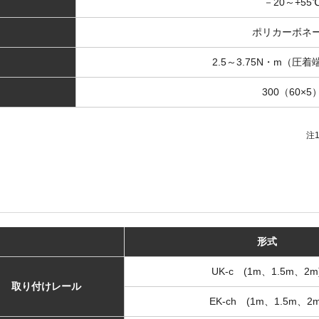
－20～+55
ポリカーボネ
2.5～3.75N・m（圧
300（60×5
注
形式
UK-c (1m、1.5m、2m
取り付けレール
EK-ch (1m、1.5m、2m