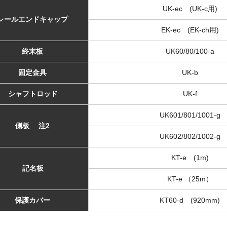
UK-ec (UK-c用)
レールエンドキャップ
EK-ec (EK-ch用)
終末板
UK60/80/100-a
固定金具
UK-b
シャフトロッド
UK-f
UK601/801/1001-g
側板 注2
UK602/802/1002-g
KT-e (1m)
記名板
KT-e （25m）
保護カバー
KT60-d (920mm)