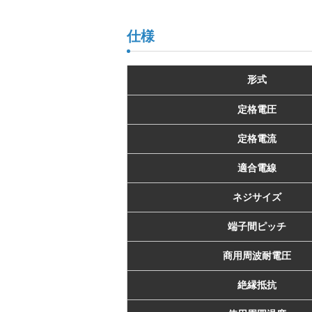
仕様
形式
定格電圧
定格電流
適合電線
ネジサイズ
端子間ピッチ
商用周波耐電圧
絶縁抵抗