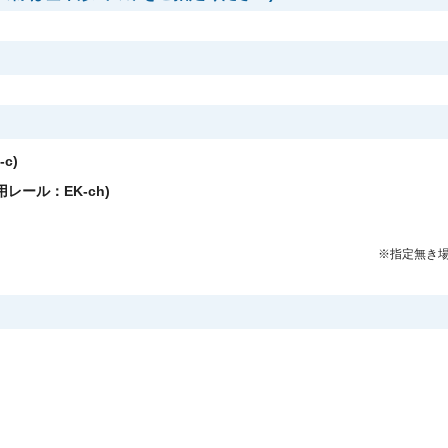
c)
レール：EK-ch)
※指定無き