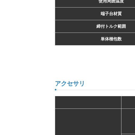
使用周囲温度
端子台材質
締付トルク範囲
単体梱包数
アクセサリ