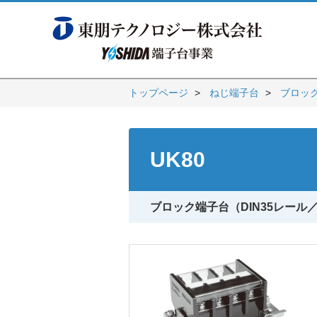
トップページ
ねじ端子台
ブロック
UK80
ブロック端子台（DIN35レール