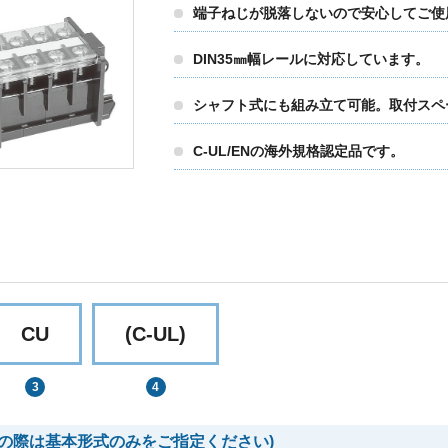
端子ねじが脱落しないので安心してご使
DIN35㎜幅レールに対応しています。
シャフト式にも組み立て可能。取付スペ
C-UL/ENの海外規格認定品です。
CU
(C-UL)
の際は基本形式のみをご指定ください)