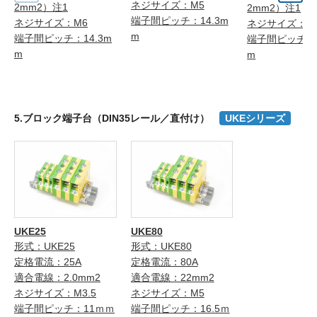
ネジサイズ：M5
2mm2）注1
2mm2）注1
端子間ピッチ：14.3m
ネジサイズ：M6
ネジサイズ：M
m
端子間ピッチ：14.3m
端子間ピッチ：1
m
m
5.ブロック端子台（DIN35レール／直付け）
UKEシリーズ
UKE25
UKE80
形式：UKE25
形式：UKE80
定格電流：25A
定格電流：80A
適合電線：2.0mm2
適合電線：22mm2
ネジサイズ：M3.5
ネジサイズ：M5
端子間ピッチ：11ｍｍ
端子間ピッチ：16.5ｍ