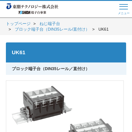
メニュー
トップページ
ねじ端子台
ブロック端子台（DIN35レール/直付け）
UK61
Web商談 ご希望の方はこちら
UK61
電話・メールでお問い合わせ
ブロック端子台（DIN35レール／直付け）
トップページへ
よくある質問
会員登録