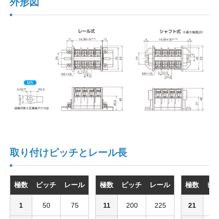
外形図
取り付けピッチとレール長
極数
ピッチ
レール
極数
ピッチ
レール
極数
ピ
1
50
75
11
200
225
21
3