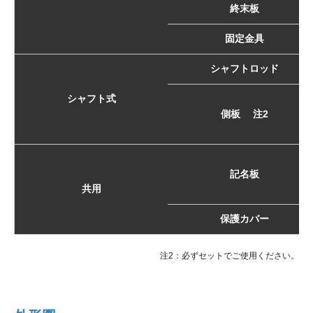
終末板
固定金具
シャフトロッド
シャフト式
側板 注2
記名板
共用
保護カバー
注2：必ずセットでご使用ください。