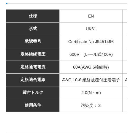
仕様
EN
形式
UK61
承認番号
Certificate No.J9451496
定格絶縁電圧
600V (レール式400V)
定格通電電流
60A(AWG.6接続時)
定格適合電線
AWG.10-6 絶縁被覆付圧着端子
AW
締付トルク
2.0(N・m)
使用条件
汚染度：３