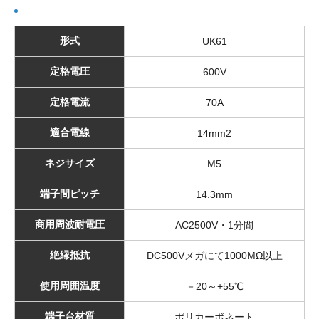
形式
UK61
定格電圧
600V
定格電流
70A
適合電線
14mm2
ネジサイズ
M5
端子間ピッチ
14.3mm
商用周波耐電圧
AC2500V・1分間
絶縁抵抗
DC500Vメガにて1000MΩ以上
使用周囲温度
－20～+55℃
端子台材質
ポリカーボネート