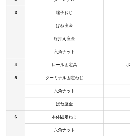
3
端子ねじ
ばね座金
線押え座金
六角ナット
4
レール固定具
ポリ
5
ターミナル固定ねじ
六角ナット
ばね座金
6
本体固定ねじ
六角ナット