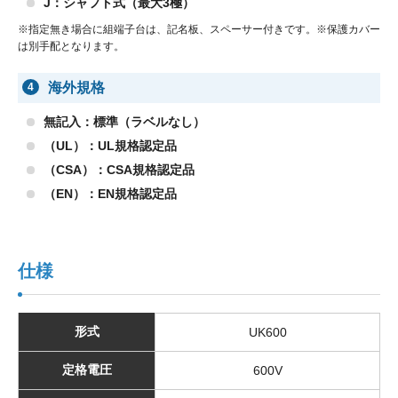
J：シャフト式（最大3極）
※指定無き場合に組端子台は、記名板、スペーサー付きです。※保護カバー
は別手配となります。
海外規格
4
無記入：標準（ラベルなし）
（UL）：UL規格認定品
（CSA）：CSA規格認定品
（EN）：EN規格認定品
仕様
形式
UK600
定格電圧
600V