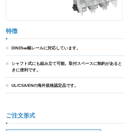
製品検索
特徴
東朋テクノロジーサイトへ
DIN35㎜幅レールに対応しています。
品質への取り組み
環境方針について
シャフト式にも組み立て可能。取付スペースに制約があると
きに便利です。
個人情報保護方針
UL/CSA/ENの海外規格認定品です。
ご注文形式