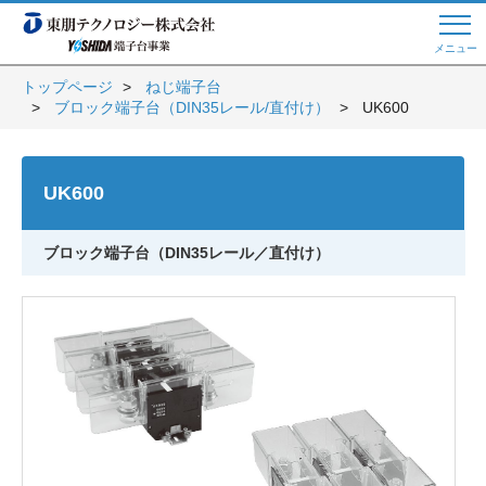
メニュー
トップページ
ねじ端子台
ブロック端子台（DIN35レール/直付け）
UK600
Web商談 ご希望の方はこちら
UK600
電話・メールでお問い合わせ
ブロック端子台（DIN35レール／直付け）
トップページへ
よくある質問
会員登録