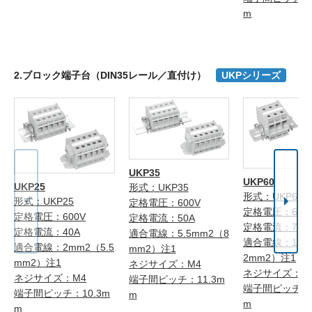
m
2.ブロック端子台（DIN35レール／直付け）
UKPシリーズ
UKP35
UKP60
UKP25
形式：UKP35
形式：UKP60
形式：UKP25
定格電圧：600V
定格電圧：600
定格電圧：600V
定格電流：50A
定格電流：70A
定格電流：40A
適合電線：5.5mm2（8
適合電線：14m
適合電線：2mm2（5.5
mm2）注1
2mm2）注1
mm2）注1
ネジサイズ：M4
ネジサイズ：M
ネジサイズ：M4
端子間ピッチ：11.3m
端子間ピッチ：1
端子間ピッチ：10.3m
m
m
m