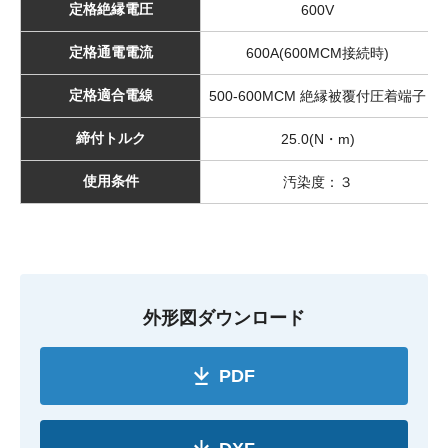
定格絶縁電圧
600V
定格通電電流
600A(600MCM接続時)
定格適合電線
500-600MCM 絶縁被覆付圧着端子
締付トルク
25.0(N・m)
使用条件
汚染度：３
外形図ダウンロード
PDF