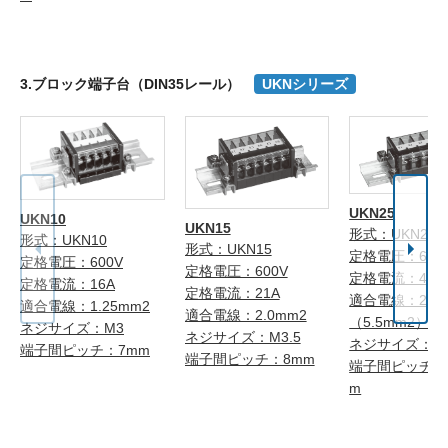
3.ブロック端子台（DIN35レール）
UKNシリーズ
UKN25
UKN10
UKN15
形式：UKN25
形式：UKN10
形式：UKN15
定格電圧：600
定格電圧：600V
定格電圧：600V
定格電流：40A
定格電流：16A
定格電流：21A
適合電線：2.0
適合電線：1.25mm2
適合電線：2.0mm2
（5.5mm2）注
ネジサイズ：M3
ネジサイズ：M3.5
ネジサイズ：M
端子間ピッチ：7mm
端子間ピッチ：8mm
端子間ピッチ：1
m