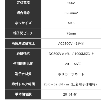
定格電流
600A
適合電線
325mm2
ネジサイズ
M16
端子間ピッチ
78mm
商用周波耐電圧
AC2500V・1分間
絶縁抵抗
DC500Vメガにて1000MΩ以上
使用周囲温度
－20～+55℃
端子台材質
ポリカーボネート
締付トルク範囲
25.0～37.5N・m（圧着端子使用時）
単体梱包数
20（4×5）