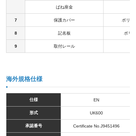
ばね座金
7
保護カバー
ポリカ
8
記名板
ポリ
9
取付レール
海外規格仕様
仕様
EN
形式
UK600
承認番号
Certificate No.J9451496