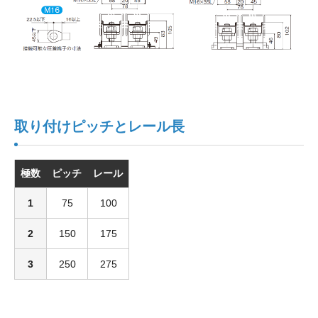
取り付けピッチとレール長
極数
ピッチ
レール
1
75
100
2
150
175
3
250
275