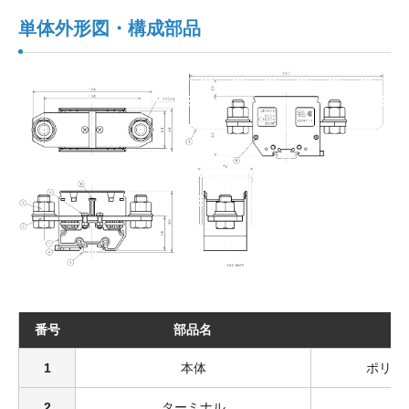
単体外形図・構成部品
番号
部品名
1
本体
ポリカ
2
ターミナル