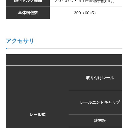
締付トルク範囲
2.0～3.0N・m（圧着端子使用時）
単体梱包数
300（60×5）
アクセサリ
取り付けレール
レールエンドキャップ
レール式
終末板