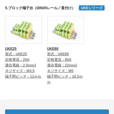
5.ブロック端子台（DIN35レール／直付け）
UKEシリーズ
UKE25
UKE80
形式：UKE25
形式：UKE80
定格電流：25A
定格電流：80A
適合電線：2.0mm2
適合電線：22mm2
ネジサイズ：M3.5
ネジサイズ：M5
端子間ピッチ：11ｍｍ
端子間ピッチ：16.5ｍ
ｍ