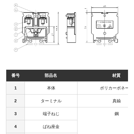
番号
部品名
材質
1
本体
ポリカーボネート
2
ターミナル
真鍮
3
端子ねじ
鋼
4
ばね座金