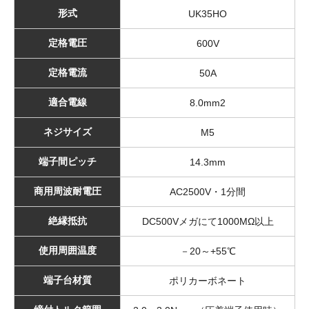
形式
UK35HO
定格電圧
600V
定格電流
50A
適合電線
8.0mm2
ネジサイズ
M5
端子間ピッチ
14.3mm
商用周波耐電圧
AC2500V・1分間
絶縁抵抗
DC500Vメガにて1000MΩ以上
使用周囲温度
－20～+55℃
端子台材質
ポリカーボネート