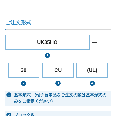
ご注文形式
UK35HO
30
CU
(UL)
基本形式 (端子台単品をご注文の際は基本形式の
1
みをご指定ください)
ブロック数
2