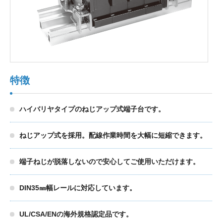
製品検索
東朋テクノロジーサイトへ
特徴
品質への取り組み
環境方針について
ハイバリヤタイプのねじアップ式端子台です。
個人情報保護方針
ねじアップ式を採用。配線作業時間を大幅に短縮できます。
端子ねじが脱落しないので安心してご使用いただけます。
DIN35㎜幅レールに対応しています。
UL/CSA/ENの海外規格認定品です。