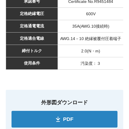
承認番号
Certificate No.R9451484
定格絶縁電圧
600V
定格通電電流
35A(AWG.10接続時)
定格適合電線
AWG.14－10 絶縁被覆付圧着端子
締付トルク
2.0(N・m)
使用条件
汚染度：３
外形図ダウンロード
PDF