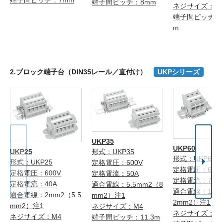
端子間ピッチ：7mm
端子間ピッチ：8mm
ネジサイズ：M
端子間ピッチ：1
m
2.ブロック端子台（DIN35レール／直付け）
UKPシリーズ
UKP35
UKP60
UKP25
形式：UKP35
形式：UKP60
形式：UKP25
定格電圧：600V
定格電圧：600
定格電圧：600V
定格電流：50A
定格電流：70A
定格電流：40A
適合電線：5.5mm2（8
適合電線：14m
適合電線：2mm2（5.5
mm2）注1
2mm2）注1
mm2）注1
ネジサイズ：M4
ネジサイズ：M
ネジサイズ：M4
端子間ピッチ：11.3m