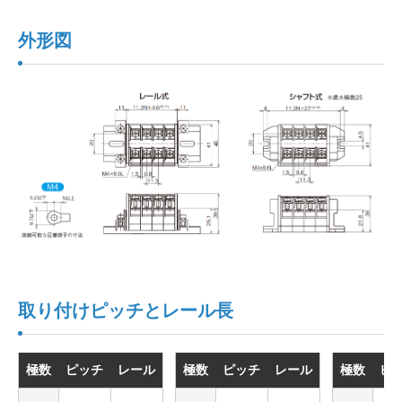
外形図
取り付けピッチとレール長
極数
ピッチ
レール
極数
ピッチ
レール
極数
ピ