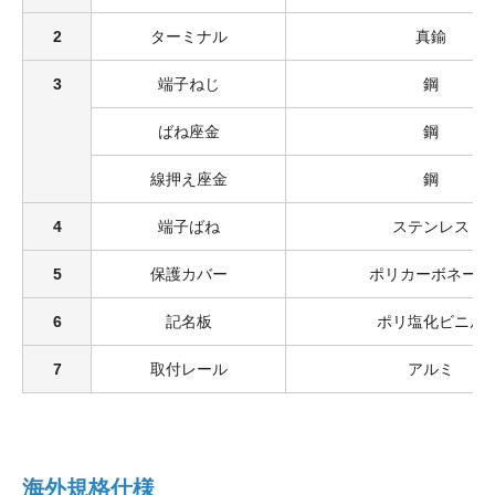
2
ターミナル
真鍮
3
端子ねじ
鋼
ばね座金
鋼
線押え座金
鋼
4
端子ばね
ステンレス
5
保護カバー
ポリカーボネート
6
記名板
ポリ塩化ビニル
7
取付レール
アルミ
海外規格仕様