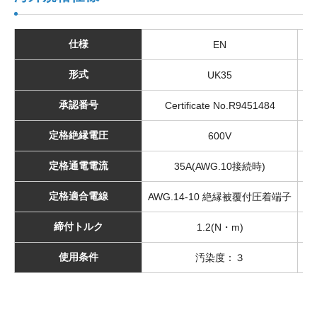
仕様
EN
形式
UK35
承認番号
Certificate No.R9451484
定格絶縁電圧
600V
定格通電電流
35A(AWG.10接続時)
定格適合電線
AWG.14-10 絶縁被覆付圧着端子
A
締付トルク
1.2(N・m)
使用条件
汚染度：３