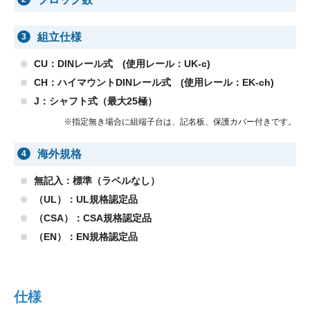
組立仕様
3
CU：DINレール式 (使用レール：UK-c)
CH：ハイマウントDINレール式 (使用レール：EK-ch)
J：シャフト式（最大25極）
※指定無き場合に組端子台は、記名板、保護カバー付きです。
海外規格
4
無記入：標準（ラベルなし）
（UL）：UL規格認定品
（CSA）：CSA規格認定品
（EN）：EN規格認定品
仕様