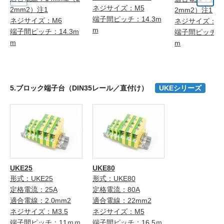
ネジサイズ：M5
2mm2）注1
2mm2）注1
端子間ピッチ：14.3m
ネジサイズ：M6
ネジサイズ：M
m
端子間ピッチ：14.3m
端子間ピッチ：1
m
m
5.ブロック端子台（DIN35レール／直付け）
UKEシリーズ
UKE25
UKE80
形式：UKE25
形式：UKE80
定格電流：25A
定格電流：80A
適合電線：2.0mm2
適合電線：22mm2
ネジサイズ：M3.5
ネジサイズ：M5
端子間ピッチ：11ｍｍ
端子間ピッチ：16.5ｍ