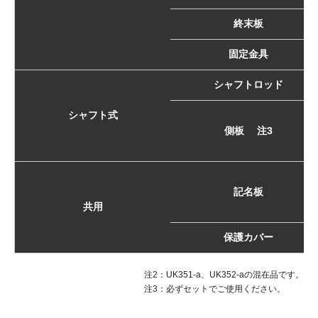
終末板
固定金具
シャフトロッド
シャフト式
側板 注3
記名板
共用
保護カバー
注2：UK351-a、UK352-aの混在品です。
注3：必ずセットでご使用ください。