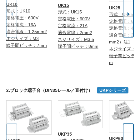
UK10
UK15
UK25
形式：UK10
形式：UK15
形式：UK25
定格電圧：600V
定格電圧：600V
定格電圧：600
定格電流：16A
定格電流：21A
定格電流：40A
適合電線：1.25mm2
適合電線：2mm2
適合電線：2mm
ネジサイズ：M3
ネジサイズ：M3.5
mm2）注1
端子間ピッチ：7mm
端子間ピッチ：8mm
ネジサイズ：M
端子間ピッチ：1
m
2.ブロック端子台（DIN35レール／直付け）
UKPシリーズ
UKP35
UKP60