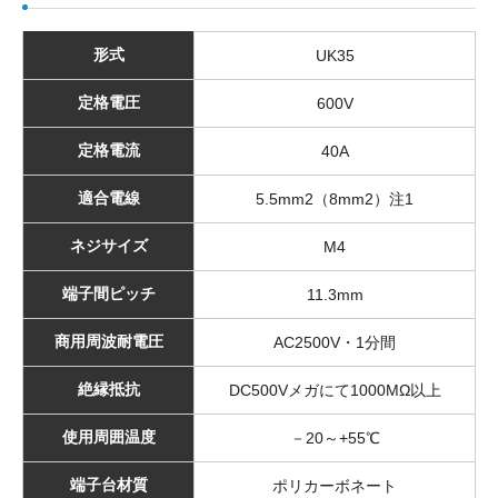
形式
UK35
定格電圧
600V
定格電流
40A
適合電線
5.5mm2（8mm2）注1
ネジサイズ
M4
端子間ピッチ
11.3mm
商用周波耐電圧
AC2500V・1分間
絶縁抵抗
DC500Vメガにて1000MΩ以上
使用周囲温度
－20～+55℃
端子台材質
ポリカーボネート