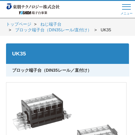
メニュー
トップページ
ねじ端子台
ブロック端子台（DIN35レール/直付け）
UK35
Web商談 ご希望の方はこちら
UK35
電話・メールでお問い合わせ
ブロック端子台（DIN35レール／直付け）
トップページへ
よくある質問
会員登録