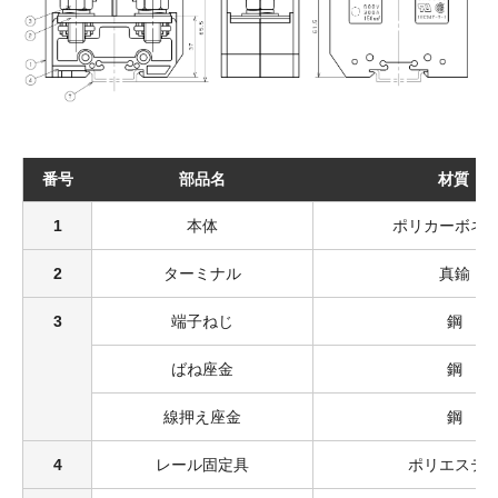
番号
部品名
材質
1
本体
ポリカーボネ
2
ターミナル
真鍮
3
端子ねじ
鋼
ばね座金
鋼
線押え座金
鋼
4
レール固定具
ポリエステ