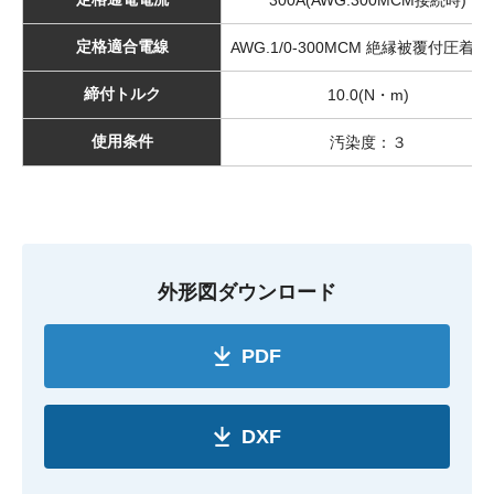
300A(AWG.300MCM接続時)
定格適合電線
AWG.1/0-300MCM 絶縁被覆付圧着端
締付トルク
10.0(N・m)
使用条件
汚染度：３
外形図ダウンロード
PDF
DXF