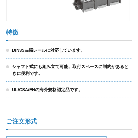
製品検索
特徴
東朋テクノロジーサイトへ
DIN35㎜幅レールに対応しています。
品質への取り組み
環境方針について
シャフト式にも組み立て可能。取付スペースに制約があると
きに便利です。
個人情報保護方針
UL/CSA/ENの海外規格認定品です。
ご注文形式