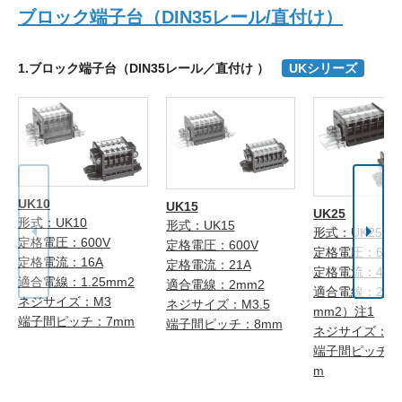
ブロック端子台（DIN35レール/直付け）
1.ブロック端子台（DIN35レール／直付け ）
UKシリーズ
UK10
UK15
UK25
形式：UK10
形式：UK15
形式：UK25
定格電圧：600V
定格電圧：600V
定格電圧：600
定格電流：16A
定格電流：21A
定格電流：40A
適合電線：1.25mm2
適合電線：2mm2
適合電線：2mm
ネジサイズ：M3
ネジサイズ：M3.5
mm2）注1
端子間ピッチ：7mm
端子間ピッチ：8mm
ネジサイズ：M
端子間ピッチ：1
m