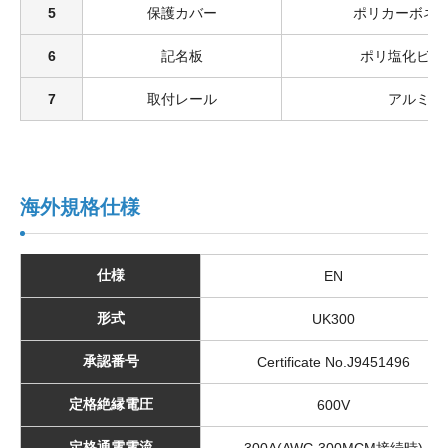
5
保護カバー
ポリカーボネ
6
記名板
ポリ塩化ビニ
7
取付レール
アルミ
海外規格仕様
仕様
EN
形式
UK300
承認番号
Certificate No.J9451496
定格絶縁電圧
600V
定格通電電流