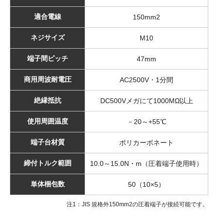
適合電線
150mm2
ネジサイズ
M10
端子間ピッチ
47mm
商用周波耐電圧
AC2500V・1分間
絶縁抵抗
DC500Vメガにて1000MΩ以上
使用周囲温度
－20～+55℃
端子台材質
ポリカーボネート
締付トルク範囲
10.0～15.0N・m（圧着端子使用時）
単体梱包数
50（10×5）
注1：JIS 規格外150mm2の圧着端子が接続可能です。