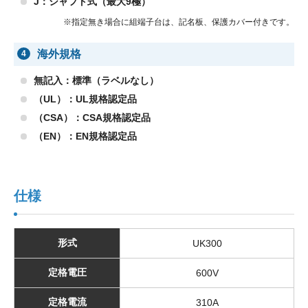
J：シャフト式（最大9極）
※指定無き場合に組端子台は、記名板、保護カバー付きです。
海外規格
4
無記入：標準（ラベルなし）
（UL）：UL規格認定品
（CSA）：CSA規格認定品
（EN）：EN規格認定品
仕様
形式
UK300
定格電圧
600V
定格電流
310A