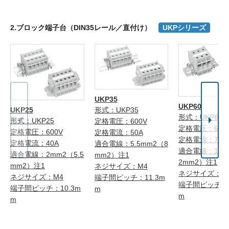
2.ブロック端子台（DIN35レール／直付け）
UKPシリーズ
UKP35
UKP60
UKP25
形式：UKP35
形式：UKP60
形式：UKP25
定格電圧：600V
定格電圧：600
定格電圧：600V
定格電流：50A
定格電流：70A
定格電流：40A
適合電線：5.5mm2（8
適合電線：14m
適合電線：2mm2（5.5
mm2）注1
2mm2）注1
mm2）注1
ネジサイズ：M4
ネジサイズ：M
ネジサイズ：M4
端子間ピッチ：11.3m
端子間ピッチ：1
端子間ピッチ：10.3m
m
m
m