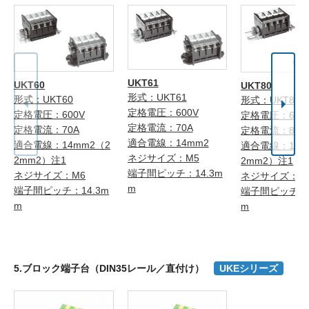
UKT61
UKT60
UKT80
形式：UKT61
形式：UKT60
形式：UKT80
定格電圧：600V
定格電圧：600V
定格電圧：600
定格電流：70A
定格電流：70A
定格電流：80A
適合電線：14mm2
適合電線：14mm2（2
適合電線：14m
ネジサイズ：M5
2mm2）注1
2mm2）注1
端子間ピッチ：14.3m
ネジサイズ：M6
ネジサイズ：M
m
端子間ピッチ：14.3m
端子間ピッチ：1
m
m
5.ブロック端子台（DIN35レール／直付け）
UKEシリーズ