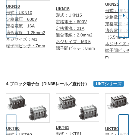
UKN25
UKN10
UKN15
形式：UKN25
形式：UKN10
形式：UKN15
定格電圧：600
定格電圧：600V
定格電圧：600V
定格電流：40A
定格電流：16A
定格電流：21A
適合電線：2.0
適合電線：1.25mm2
適合電線：2.0mm2
（5.5mm2）注
ネジサイズ：M3
ネジサイズ：M3.5
ネジサイズ：M
端子間ピッチ：7mm
端子間ピッチ：8mm
端子間ピッチ：1
m
4.ブロック端子台（DIN35レール／直付け）
UKTシリーズ
UKT61
UKT60
UKT80
形式：UKT61
形式：UKT60
形式：UKT80