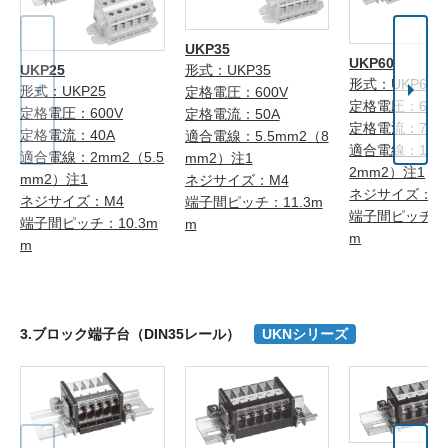
UKP35
UKP60
UKP25
形式：UKP35
形式：UKP60
形式：UKP25
定格電圧：600V
定格電圧：600
定格電圧：600V
定格電流：50A
定格電流：70A
定格電流：40A
適合電線：5.5mm2（8
適合電線：14m
適合電線：2mm2（5.5
mm2）注1
2mm2）注1
mm2）注1
ネジサイズ：M4
ネジサイズ：M
ネジサイズ：M4
端子間ピッチ：11.3m
端子間ピッチ：1
端子間ピッチ：10.3m
m
m
m
3.ブロック端子台（DIN35レール）
UKNシリーズ