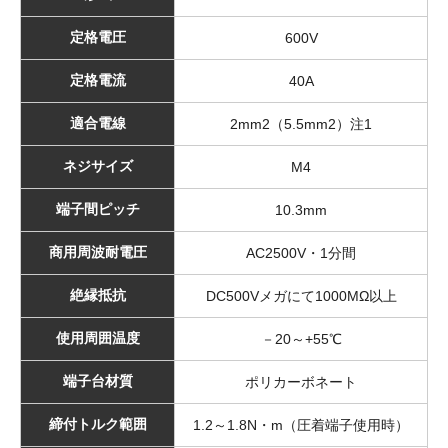
定格電圧
600V
定格電流
40A
適合電線
2mm2（5.5mm2）注1
ネジサイズ
M4
端子間ピッチ
10.3mm
商用周波耐電圧
AC2500V・1分間
絶縁抵抗
DC500Vメガにて1000MΩ以上
使用周囲温度
－20～+55℃
端子台材質
ポリカーボネート
締付トルク範囲
1.2～1.8N・m（圧着端子使用時）