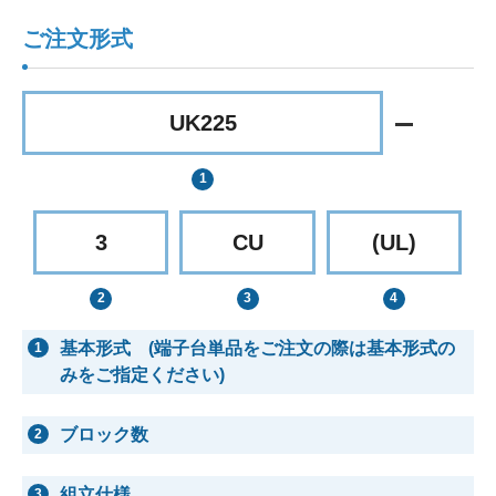
ご注文形式
UK225
3
CU
(UL)
基本形式 (端子台単品をご注文の際は基本形式の
1
みをご指定ください)
ブロック数
2
組立仕様
3