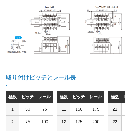
取り付けピッチとレール長
極数
ピッチ
レール
極数
ピッチ
レール
極数
ピ
1
50
75
11
150
175
21
2
2
75
100
12
175
200
22
2