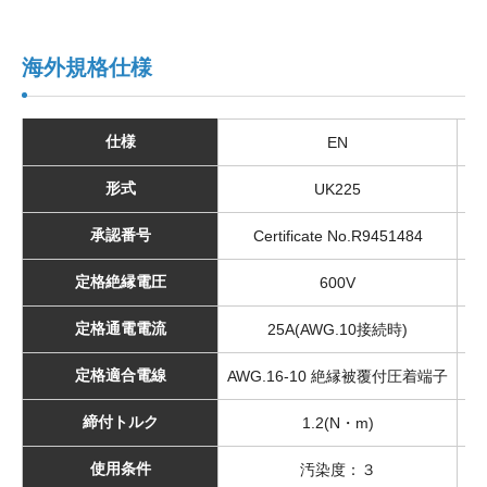
海外規格仕様
仕様
EN
形式
UK225
承認番号
Certificate No.R9451484
定格絶縁電圧
600V
定格通電電流
25A(AWG.10接続時)
定格適合電線
AWG.16-10 絶縁被覆付圧着端子
A
締付トルク
1.2(N・m)
使用条件
汚染度：３