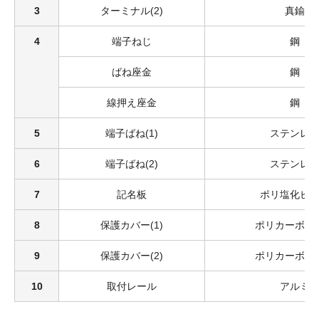
3
ターミナル(2)
真鍮
4
端子ねじ
鋼
ばね座金
鋼
線押え座金
鋼
5
端子ばね(1)
ステンレ
6
端子ばね(2)
ステンレ
7
記名板
ポリ塩化ビ
8
保護カバー(1)
ポリカーボネ
9
保護カバー(2)
ポリカーボネ
10
取付レール
アルミ