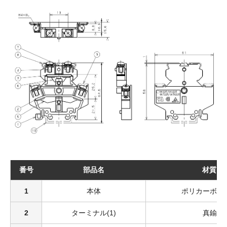
番号
部品名
材質
1
本体
ポリカーボネ
2
ターミナル(1)
真鍮