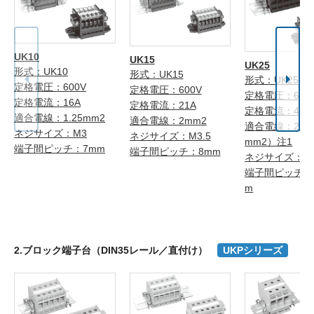
UK10
UK15
UK25
形式：UK10
形式：UK15
形式：UK25
定格電圧：600V
定格電圧：600V
定格電圧：600
定格電流：16A
定格電流：21A
定格電流：40A
適合電線：1.25mm2
適合電線：2mm2
適合電線：2mm
ネジサイズ：M3
ネジサイズ：M3.5
mm2）注1
端子間ピッチ：7mm
端子間ピッチ：8mm
ネジサイズ：M
端子間ピッチ：1
m
2.ブロック端子台（DIN35レール／直付け）
UKPシリーズ