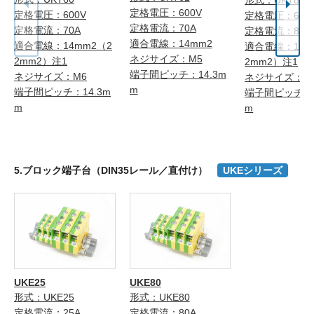
定格電圧：600V
定格電圧：600V
定格電圧：600
定格電流：70A
定格電流：70A
定格電流：80A
適合電線：14mm2
適合電線：14mm2（2
適合電線：14m
ネジサイズ：M5
2mm2）注1
2mm2）注1
端子間ピッチ：14.3m
ネジサイズ：M6
ネジサイズ：M
m
端子間ピッチ：14.3m
端子間ピッチ：1
m
m
5.ブロック端子台（DIN35レール／直付け）
UKEシリーズ
UKE25
UKE80
形式：UKE25
形式：UKE80
定格電流：25A
定格電流：80A