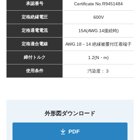
承認番号
Certificate No.R9451484
定格絶縁電圧
600V
定格通電電流
15A(AWG.14接続時)
定格適合電線
AWG.18－14 絶縁被覆付圧着端子
締付トルク
1.2(N・m)
使用条件
汚染度：３
外形図ダウンロード
PDF