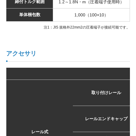
締付トルク範囲
1.2～1.8N・m（圧着端子使用時）
単体梱包数
1,000（100×10）
注1：JIS 規格外22mm2の圧着端子が接続可能です。
アクセサリ
取り付けレール
レールエンドキャップ
レール式