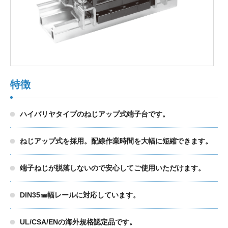
製品検索
東朋テクノロジーサイトへ
特徴
品質への取り組み
環境方針について
ハイバリヤタイプのねじアップ式端子台です。
個人情報保護方針
ねじアップ式を採用。配線作業時間を大幅に短縮できます。
端子ねじが脱落しないので安心してご使用いただけます。
DIN35㎜幅レールに対応しています。
UL/CSA/ENの海外規格認定品です。