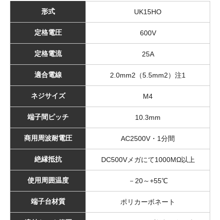
形式
UK15HO
定格電圧
600V
定格電流
25A
適合電線
2.0mm2（5.5mm2）注1
ネジサイズ
M4
端子間ピッチ
10.3mm
商用周波耐電圧
AC2500V・1分間
絶縁抵抗
DC500Vメガにて1000MΩ以上
使用周囲温度
－20～+55℃
端子台材質
ポリカーボネート