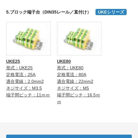
5.ブロック端子台（DIN35レール／直付け）
UKEシリーズ
UKE25
UKE80
形式：UKE25
形式：UKE80
定格電流：25A
定格電流：80A
適合電線：2.0mm2
適合電線：22mm2
ネジサイズ：M3.5
ネジサイズ：M5
端子間ピッチ：11ｍｍ
端子間ピッチ：16.5ｍ
ｍ