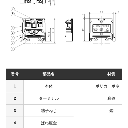
番号
部品名
材質
1
本体
ポリカーボネート
2
ターミナル
真鍮
3
端子ねじ
鋼
4
ばね座金