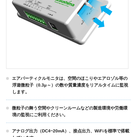
製品検索
東朋テクノロジーサイトへ
品質への取り組み
環境方針について
エアパーティクルモニタは、空間のほこりやエアロゾル等の
個人情報保護方針
浮遊微粒子（0.3μ～）の数や質量濃度をリアルタイムに監視
します。
微粒子の舞う空間やクリーンルームなどの製造環境や労働環
境の監視にご利用ください。
アナログ出力（DC4~20mA）、接点出力、WiFiを標準で搭載