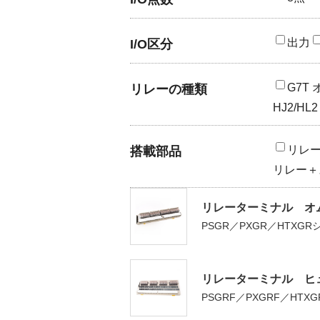
出力
I/O区分
G7T
リレーの種類
HJ2/H
リレ
搭載部品
リレー＋
リレーターミナル オ
PSGR／PXGR／HTXG
リレーターミナル ヒ
PSGRF／PXGRF／HTX